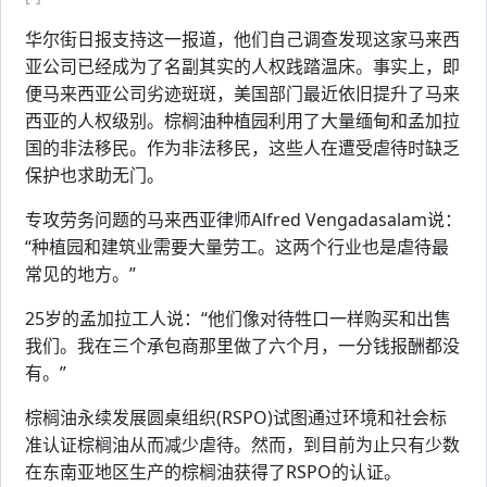
华尔街日报支持这一报道，他们自己调查发现这家马来西
亚公司已经成为了名副其实的人权践踏温床。事实上，即
便马来西亚公司劣迹斑斑，美国部门最近依旧提升了马来
西亚的人权级别。棕榈油种植园利用了大量缅甸和孟加拉
国的非法移民。作为非法移民，这些人在遭受虐待时缺乏
保护也求助无门。
专攻劳务问题的马来西亚律师Alfred Vengadasalam说：
“种植园和建筑业需要大量劳工。这两个行业也是虐待最
常见的地方。”
25岁的孟加拉工人说：“他们像对待牲口一样购买和出售
我们。我在三个承包商那里做了六个月，一分钱报酬都没
有。”
棕榈油永续发展圆桌组织(RSPO)试图通过环境和社会标
准认证棕榈油从而减少虐待。然而，到目前为止只有少数
在东南亚地区生产的棕榈油获得了RSPO的认证。