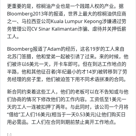
更重要的是，棕榈油产业也是一个践踏人权的产业。据
Bloomberg2013年的报道，世界上最大的棕榈油供应商
之一、马拉西亚公司Kuala Lumpur Kepong涉嫌通过劳
务管理公司CV Sinar Kalimantan诈骗、虐待并关押低薪
工人。
Bloomberg报道了Adam的经历，这名19岁的工人来自
北苏门答腊，他和堂弟一起被引诱了过来。来的时候，他
们被许以6美元一天，开卡车即可。但在到达工作地点的
半路，他和其他征召者(年纪最小的才14岁)被转移到了劳
务经理的房子里，他们被迫签下用不同术语拼凑的合同。
新合同约束着这些工人，他们的老板可以在不告知或与他
们协商的情况下修改他们的工作内容。工资低至1美元一
天的工人一连被扣押了两年。与此同时，该公司一个月将
“借给”工人们16美元(相当于一天0.53美元)让他们购买日
用必需品。工人们在合同到期前禁止离开工作地点。
[-]