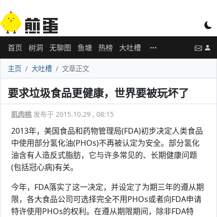
首页
树洞
无聊图
鱼塘
热榜
大吐槽
主页
大吐槽
文章正文
要求垃圾食品更健康，世界要被玩坏了
肌肉桃
发布于 2015.10.29 , 08:15
2013年，美国食品和药物管理局(FDA)初步决定人类食品
中使用部分氢化油(PHOs)不再被认定为安全。部分氢化
油含有人造反式脂肪，它与许多常见的、长期健康问题
(包括冠心病)有关。
今年，FDA落实了这一决定，并设定了为期三年的遵从期
限，各大食品公司可选择完全不用PHOs或者向FDA申请
特许使用PHOs的权利。在遵从期限期间，除非FDA特