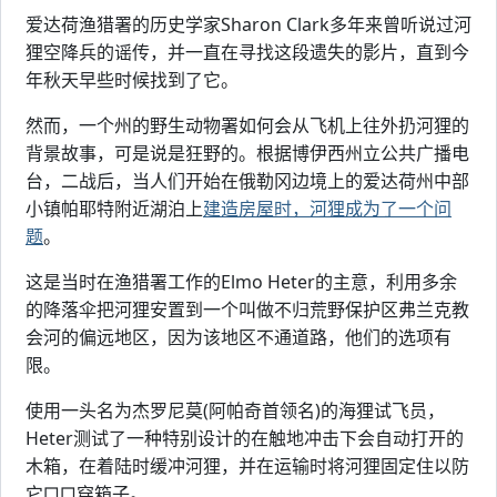
爱达荷渔猎署的历史学家Sharon Clark多年来曾听说过河
狸空降兵的谣传，并一直在寻找这段遗失的影片，直到今
年秋天早些时候找到了它。
然而，一个州的野生动物署如何会从飞机上往外扔河狸的
背景故事，可是说是狂野的。根据博伊西州立公共广播电
台，二战后，当人们开始在俄勒冈边境上的爱达荷州中部
小镇帕耶特附近湖泊上
建造房屋时，河狸成为了一个问
题
。
这是当时在渔猎署工作的Elmo Heter的主意，利用多余
的降落伞把河狸安置到一个叫做不归荒野保护区弗兰克教
会河的偏远地区，因为该地区不通道路，他们的选项有
限。
使用一头名为杰罗尼莫(阿帕奇首领名)的海狸试飞员，
Heter测试了一种特别设计的在触地冲击下会自动打开的
木箱，在着陆时缓冲河狸，并在运输时将河狸固定住以防
它□□穿箱子。