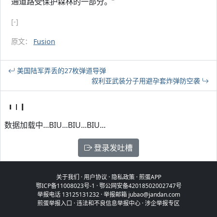
通道路受保护森林的一部分。”
[-]
原文：
Fusion
美国陆军弄丢的27枚弹道导弹
叙利亚武装分子用避孕套炸弹防空袭
数据加载中...BIU...BIU...BIU...
登录发吐槽
关于我们
·
用户协议
·
隐私政策
·
煎蛋APP
鄂ICP备11008023号-1
·
鄂公网安备42018502002747号
举报电话 13125131232 · 举报邮箱 jubao@jandan.com
煎蛋举报入口
·
违法和不良信息举报中心
·
涉企举报专区