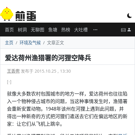
首页
树洞
无聊图
鱼塘
热榜
大吐槽
主页
环境及气候
文章正文
爱达荷州渔猎署的河狸空降兵
王丢兜
发布于 2015.10.25 , 13:30
[-]
就像大多数农村包围城市的地方一样，爱达荷州也往往陷
入一个物种侵占城市的问题，当这种事情发生时，渔猎署
会重新安置动物。1948年该州在河狸上遇到此问题，并
得出一种新奇的方式把河狸们遣送去它们在偏远地区的新
家：让它们从飞机上跳伞。