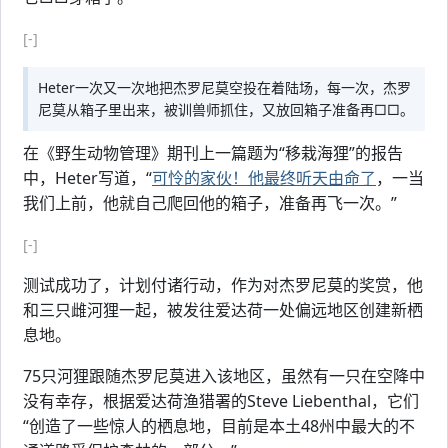
[-]
Heter一次又一次地把杰罗尼莫空投在着陆场，每一次，杰罗
尼莫从箱子里出来，被训兽师抓住，又放回箱子准备再□□。
在《野生动物管理》期刊上一篇题为“移栽海狸”的报告
中，Heter写道，“
可怜的家伙！他最终听天由命了
，一当
我们上前，他就自己爬回他的箱子，准备再飞一次。”
[-]
测试成功了，计划付诸行动，作为对杰罗尼莫的奖赏，他
和三只雌河狸一起，被发往爱达荷一处偏远地区创建新栖
息地。
75只河狸跟随杰罗尼莫进入该地区，虽然有一只在空降中
没有幸存，根据爱达荷渔猎署的Steve Liebenthal，它们
“创造了一些惊人的栖息地，目前是本土48州中最大的不