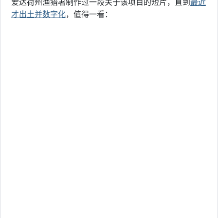
爱达荷州渔猎署制作过一段关于该项目的短片，直到
最近
才出土并数字化
，值得一看：