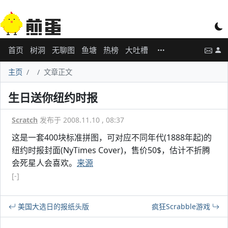
首页
树洞
无聊图
鱼塘
热榜
大吐槽
主页
文章正文
生日送你纽约时报
Scratch
发布于 2008.11.10 , 08:37
这是一套400块标准拼图，可对应不同年代(1888年起)的
纽约时报封面(NyTimes Cover)，售价50$，估计不折腾
会死星人会喜欢。
来源
[-]
美国大选日的报纸头版
疯狂Scrabble游戏