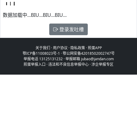
数据加载中...BIU...BIU...BIU...
登录发吐槽
关于我们
·
用户协议
·
隐私政策
·
煎蛋APP
鄂ICP备11008023号-1
·
鄂公网安备42018502002747号
举报电话 13125131232 · 举报邮箱 jubao@jandan.com
煎蛋举报入口
·
违法和不良信息举报中心
·
涉企举报专区