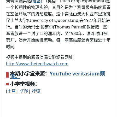
沥青滴漏实验
(维基)
：(英语：Pitch drop experiment)是
一个长期性的物理实验，其目的是为了测量极高黏度沥青
在室温环境下的流动速度。这个实验由澳大利亚布里斯班
昆士兰大学(University of Queensland)在1927年开始进
行。当时的汤玛士·帕奈尔(Thomas Parnell)教授把一些
沥青放进一个封了口的漏斗内，至1930年，漏斗封口被
剪开，沥青开始缓慢流动。每一滴高黏度沥青需经近十年
时间
视频中提到的沥青滴漏实验观看网址：
http://www.thetenthwatch.com
本期小学堂来源：
YouTube veritasium频
道。
小学堂视频：
[
土豆
|
优酷
|
搜狐
]