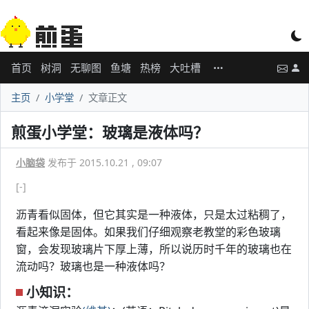
首页
树洞
无聊图
鱼塘
热榜
大吐槽
主页
小学堂
文章正文
煎蛋小学堂：玻璃是液体吗？
小脑袋
发布于 2015.10.21 , 09:07
[-]
沥青看似固体，但它其实是一种液体，只是太过粘稠了，
看起来像是固体。如果我们仔细观察老教堂的彩色玻璃
窗，会发现玻璃片下厚上薄，所以说历时千年的玻璃也在
流动吗？玻璃也是一种液体吗？
小知识：