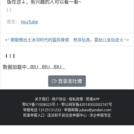
版在这↓，有兴趣的人可以看一看~
[-]
原文：
YouTube
密歇根出土冰河时代的猛犸骨架
枪非玩具，婴幼儿会玩走火
数据加载中...BIU...BIU...BIU...
登录发吐槽
关于我们
·
用户协议
·
隐私政策
·
煎蛋APP
鄂ICP备11008023号-1
·
鄂公网安备42018502002747号
举报电话 13125131232 · 举报邮箱 jubao@jandan.com
煎蛋举报入口
·
违法和不良信息举报中心
·
涉企举报专区