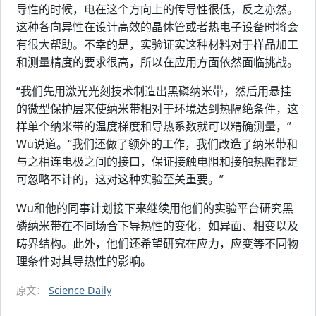
导性的时候，电在这个方向上的传导性很低，反之亦然。
这种各向异性在设计高效的晶体管或者热电子设备时将会
有很大帮助。不幸的是，实验证实这种材料对于样品加工
和测量精度的要求很高，所以在应用方面依然面临挑战。
“我们先用激光光刻技术制造出黑磷纳米带，然后用悬挂
的微型保护层来使纳米带相对于环境达到热隔绝条件，这
样单个纳米带的温度梯度和导热系数就可以精确测量，”
Wu说道。“我们还做了额外的工作，我们改造了纳米带和
与之相连电极之间的接口，保证接触电阻和接触热阻都是
可忽略不计的，这对这种实验至关重要。”
Wu和他的同事计划接下来继续用他们的实验平台研究黑
磷纳米带在不同场合下导热性的变化，如异面、相变以及
畴界结构。此外，他们还希望研究在应力，应变等不同物
理条件对其导热性的影响。
原文：
Science Daily