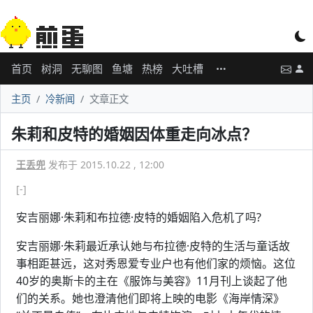
首页
树洞
无聊图
鱼塘
热榜
大吐槽
主页
冷新闻
文章正文
朱莉和皮特的婚姻因体重走向冰点？
王丢兜
发布于 2015.10.22 , 12:00
[-]
安吉丽娜·朱莉和布拉德·皮特的婚姻陷入危机了吗?
安吉丽娜·朱莉最近承认她与布拉德·皮特的生活与童话故
事相距甚远，这对秀恩爱专业户也有他们家的烦恼。这位
40岁的奥斯卡的主在《服饰与美容》11月刊上谈起了他
们的关系。她也澄清他们即将上映的电影《海岸情深》