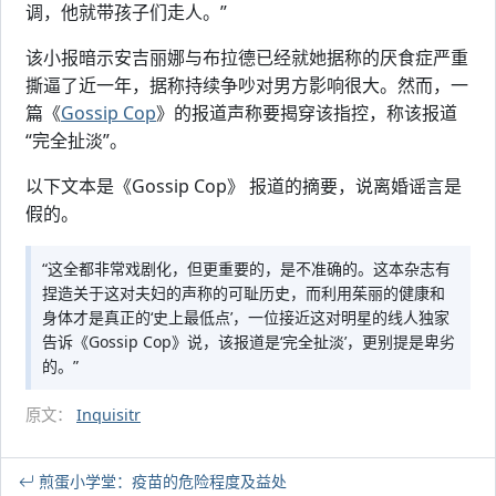
调，他就带孩子们走人。”
该小报暗示安吉丽娜与布拉德已经就她据称的厌食症严重
撕逼了近一年，据称持续争吵对男方影响很大。然而，一
篇《
Gossip Cop
》的报道声称要揭穿该指控，称该报道
“完全扯淡”。
以下文本是《Gossip Cop》 报道的摘要，说离婚谣言是
假的。
“这全都非常戏剧化，但更重要的，是不准确的。这本杂志有
捏造关于这对夫妇的声称的可耻历史，而利用茱丽的健康和
身体才是真正的‘史上最低点’，一位接近这对明星的线人独家
告诉《Gossip Cop》说，该报道是‘完全扯淡’，更别提是卑劣
的。”
原文：
Inquisitr
煎蛋小学堂：疫苗的危险程度及益处