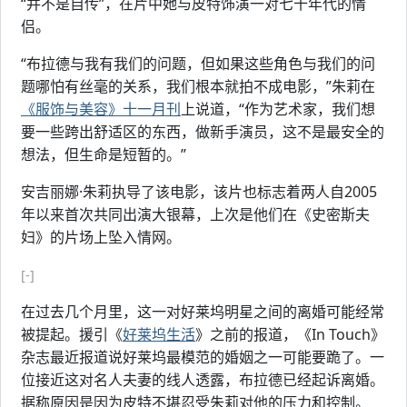
“并不是自传”，在片中她与皮特饰演一对七十年代的情
侣。
“布拉德与我有我们的问题，但如果这些角色与我们的问
题哪怕有丝毫的关系，我们根本就拍不成电影，”朱莉在
《服饰与美容》十一月刊
上说道，“作为艺术家，我们想
要一些跨出舒适区的东西，做新手演员，这不是最安全的
想法，但生命是短暂的。”
安吉丽娜·朱莉执导了该电影，该片也标志着两人自2005
年以来首次共同出演大银幕，上次是他们在《史密斯夫
妇》的片场上坠入情网。
[-]
在过去几个月里，这一对好莱坞明星之间的离婚可能经常
被提起。援引《
好莱坞生活
》之前的报道，《In Touch》
杂志最近报道说好莱坞最模范的婚姻之一可能要跪了。一
位接近这对名人夫妻的线人透露，布拉德已经起诉离婚。
据称原因是因为皮特不堪忍受朱莉对他的压力和控制。