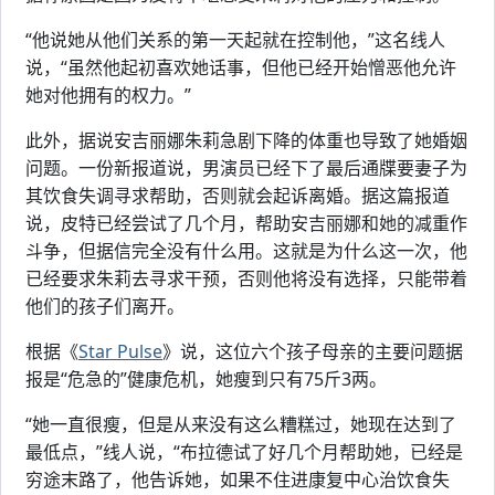
“他说她从他们关系的第一天起就在控制他，”这名线人
说，“虽然他起初喜欢她话事，但他已经开始憎恶他允许
她对他拥有的权力。”
此外，据说安吉丽娜朱莉急剧下降的体重也导致了她婚姻
问题。一份新报道说，男演员已经下了最后通牒要妻子为
其饮食失调寻求帮助，否则就会起诉离婚。据这篇报道
说，皮特已经尝试了几个月，帮助安吉丽娜和她的减重作
斗争，但据信完全没有什么用。这就是为什么这一次，他
已经要求朱莉去寻求干预，否则他将没有选择，只能带着
他们的孩子们离开。
根据《
Star Pulse
》说，这位六个孩子母亲的主要问题据
报是“危急的”健康危机，她瘦到只有75斤3两。
“她一直很瘦，但是从来没有这么糟糕过，她现在达到了
最低点，”线人说，“布拉德试了好几个月帮助她，已经是
穷途末路了，他告诉她，如果不住进康复中心治饮食失