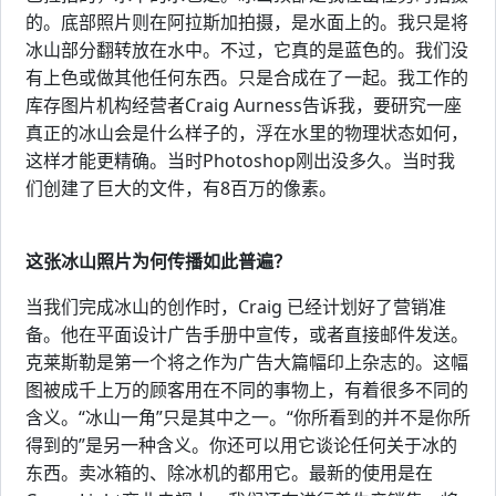
的。底部照片则在阿拉斯加拍摄，是水面上的。我只是将
冰山部分翻转放在水中。不过，它真的是蓝色的。我们没
有上色或做其他任何东西。只是合成在了一起。我工作的
库存图片机构经营者Craig Aurness告诉我，要研究一座
真正的冰山会是什么样子的，浮在水里的物理状态如何，
这样才能更精确。当时Photoshop刚出没多久。当时我
们创建了巨大的文件，有8百万的像素。
这张冰山照片为何传播如此普遍？
当我们完成冰山的创作时，Craig 已经计划好了营销准
备。他在平面设计广告手册中宣传，或者直接邮件发送。
克莱斯勒是第一个将之作为广告大篇幅印上杂志的。这幅
图被成千上万的顾客用在不同的事物上，有着很多不同的
含义。“冰山一角”只是其中之一。“你所看到的并不是你所
得到的”是另一种含义。你还可以用它谈论任何关于冰的
东西。卖冰箱的、除冰机的都用它。最新的使用是在