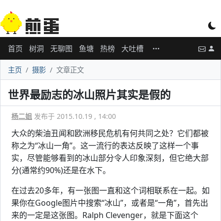
首页
树洞
无聊图
鱼塘
热榜
大吐槽
主页
摄影
文章正文
世界最励志的冰山照片其实是假的
杨二姐
发布于 2015.10.19 , 14:00
大众的柴油丑闻和欧洲移民危机有何共同之处？它们都被
称之为“冰山一角”。这一流行的表达反映了这样一个事
实，尽管能够看到的冰山部分令人印象深刻，但它绝大部
分(通常约90%)还是在水下。
在过去20多年，有一张图一直和这个词相联系在一起。如
果你在Google图片中搜索“冰山”，或者是“一角”，首先出
来的一定是这张图。Ralph Clevenger，就是下面这个