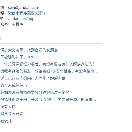
反馈：sein@jandan.com
投稿：
微信小程序煎蛋(扫码)
APP：
jandan.net/app
 公众号：王摸鱼
塘
 如何扩大交友圈，找到合适的女朋友
侄子被骗彩礼了，30w
 近一年总感觉记忆力很差，有没有蛋友有什么解决办法的？
*
想请教有经验的蛋友，想给媳妇7夕买个跳蛋，有没有性价比高的推荐
 说说自己行业内的内行人才能了解的内幕
 我的个人戒烟经历
 女装如果没有热榜感觉分分钟会错过一个亿
*
有啥搞钱的路子吗，开源节流都行，主要是开源，刑法里的咱不做
有没有大佬
 发财从今天开始
写着玩儿