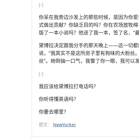
[-]
你呆在我旁边沙发上的那些时候，是因为你爱
式做出贡献？你缺乏目的吗？你在农场放牧绵
版了一本小说吗？他送了我一本，签了名，“
黛博拉决定跟我分手的那天晚上——这一切都
说，“我其实不是这所房子里有狗味的大粉丝。
丝”。她倒抽一口气，我瞥了你一眼，我可以
[-]
我应该给黛博拉打电话吗？
你听得懂英语吗？
你要去哪里？
原文：
NewYorker