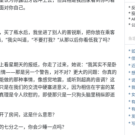
望认为你露出牙齿冲上去，但真相是我回家看到你叼着
面对你自己。
* 
* 
* 
*
，买了瓶水后，我坐进了别人的普锐斯，把你放在乘客
鱼
，”我尖叫道，“不要打我？”从那以后你看低我了吗？
*
* 
上看星期天的报纸，你走了过来，她说：“我其实不是卧
*
表情——那是另一个警告，对不对？更大的问题：你真的
能做的那种事情，像感觉地震，或听到超高的音调？这
*
只是在我们的交流中硬塞进意义，因为相信在宇宙的某
*
真理是令人欣慰的，即使那只是一只狗头脑里稍纵即逝
*
* 
开了房间，这是什么意思？
*
* 
的七分之一，你会少睡一点吗？