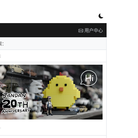
用户中心
告
广