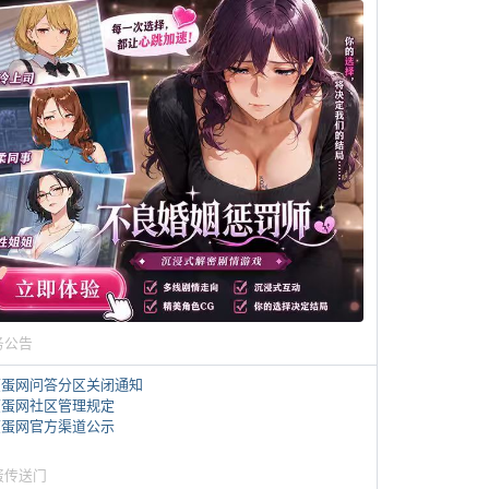
务公告
煎蛋网问答分区关闭通知
煎蛋网社区管理规定
煎蛋网官方渠道公示
蛋传送门