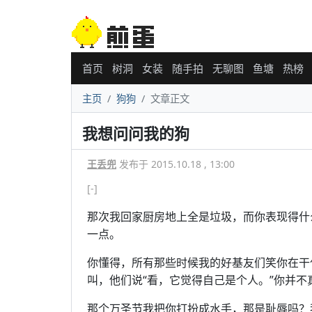
首页
树洞
女装
随手拍
无聊图
鱼塘
热榜
主页
狗狗
文章正文
我想问问我的狗
王丢兜
发布于 2015.10.18 , 13:00
[-]
那次我回家厨房地上全是垃圾，而你表现得什
一点。
你懂得，所有那些时候我的好基友们笑你在干
叫，他们说“看，它觉得自己是个人。”你并
那个万圣节我把你打扮成水手，那是耻辱吗？