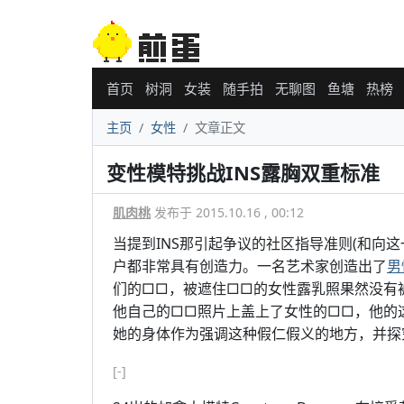
首页
树洞
女装
随手拍
无聊图
鱼塘
热榜
主页
女性
文章正文
变性模特挑战INS露胸双重标准
肌肉桃
发布于 2015.10.16 , 00:12
当提到INS那引起争议的社区指导准则(和向这
户都非常具有创造力。一名艺术家创造出了
男
们的□□，被遮住□□的女性露乳照果然没有被删
他自己的□□照片上盖上了女性的□□，他的
她的身体作为强调这种假仁假义的地方，并探
[-]