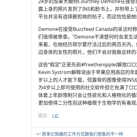
24岁的加拿大模特Courtney Demon
露上身的照片发到了INS和脸书上，并附带上了#
平台并没有选择删剪她的帖子，而这恰恰是她
Demone在接受Buzzfeed Canada
们值得被审查。”Demone不清楚何时会发
来看，在她经历荷尔蒙疗法过后的两百天内，
边身体的女性的照片，他们不会对我做这样的
这些“假定”正是先前#freethenipple(
Kevin Systrom解释说由于苹果应用商店
岁以上的人才能下载，但露骨的图像使得INS
为4岁以上即可使用的社交软件但它充满了□
体套上年龄限制只会让性欲化和人格物化的循
更加使得二分性别这种植根于生物学的有毒观
原文：
i-D
原来忆阻器的工作方式跟我们想象的不一样