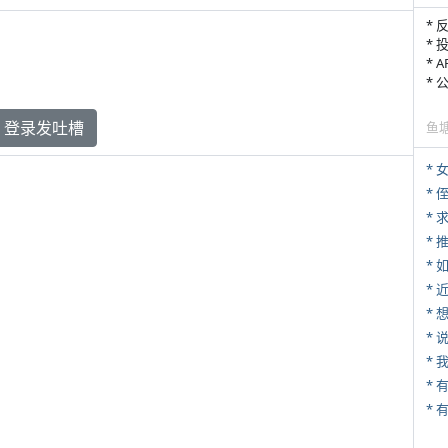
* 
* 
* 
*
登录发吐槽
鱼
*
* 
*
*
*
*
*
*
* 