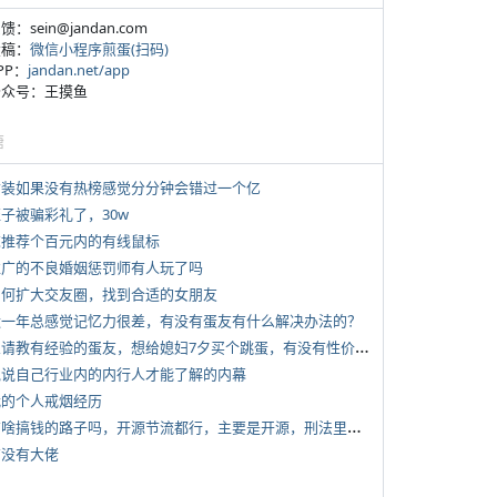
反馈：sein@jandan.com
投稿：
微信小程序煎蛋(扫码)
APP：
jandan.net/app
 公众号：王摸鱼
塘
 女装如果没有热榜感觉分分钟会错过一个亿
侄子被骗彩礼了，30w
 求推荐个百元内的有线鼠标
 推广的不良婚姻惩罚师有人玩了吗
 如何扩大交友圈，找到合适的女朋友
 近一年总感觉记忆力很差，有没有蛋友有什么解决办法的？
*
想请教有经验的蛋友，想给媳妇7夕买个跳蛋，有没有性价比高的推荐
 说说自己行业内的内行人才能了解的内幕
 我的个人戒烟经历
*
有啥搞钱的路子吗，开源节流都行，主要是开源，刑法里的咱不做
有没有大佬