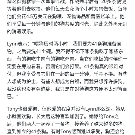
遛这群狗就像一次军事作战，作战完毕后有120多条便便
等着他们去收拾。他们每天会花两个小时为狗做饭，每年
他们会花4.5万美元在狗粮、宠物饰品和兽医账单上。他
们享受每一分钟与他们的狗共度的时光，除此之外再无别
的消遣娱乐。
Lynn表示：“喂狗历时两小时，我们要为41条狗准备食
物，之后要洗41个碗。我不得不记下哪条狗吃了哪些东
西，有的狗吃牛肉有的狗吃鸡肉。当它们吃饭的时候你一
定要在旁边看着，否则它们会打架。41条狗真的很难对
付，但我享受与它们在一起的每一分钟，千金不换。有些
人想成为护士，有些人想成为白领，而我只想养许多狗。
我没病也没有强迫症，我只是在对待狗这方便不太理智而
已。”
Tony也很爱狗，但他爱的程度并没有Lynn那么深。她从
小就喜欢狗，长大后这种喜欢加剧了。她嫁给Tony之
后，他们两人一起养了一条狗，接着养了越来越多的狗，
直到如今的41条狗。有时Tony感到难以承受，狗还会给