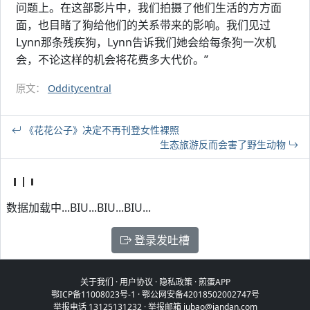
问题上。在这部影片中，我们拍摄了他们生活的方方面
面，也目睹了狗给他们的关系带来的影响。我们见过
Lynn那条残疾狗，Lynn告诉我们她会给每条狗一次机
会，不论这样的机会将花费多大代价。”
原文：
Odditycentral
《花花公子》决定不再刊登女性裸照
生态旅游反而会害了野生动物
数据加载中...BIU...BIU...BIU...
登录发吐槽
关于我们
·
用户协议
·
隐私政策
·
煎蛋APP
鄂ICP备11008023号-1
·
鄂公网安备42018502002747号
举报电话 13125131232 · 举报邮箱 jubao@jandan.com