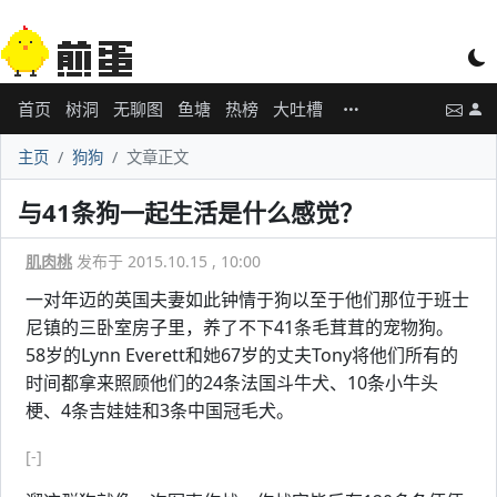
首页
树洞
无聊图
鱼塘
热榜
大吐槽
主页
狗狗
文章正文
与41条狗一起生活是什么感觉？
肌肉桃
发布于 2015.10.15 , 10:00
一对年迈的英国夫妻如此钟情于狗以至于他们那位于班士
尼镇的三卧室房子里，养了不下41条毛茸茸的宠物狗。
58岁的Lynn Everett和她67岁的丈夫Tony将他们所有的
时间都拿来照顾他们的24条法国斗牛犬、10条小牛头
梗、4条吉娃娃和3条中国冠毛犬。
[-]