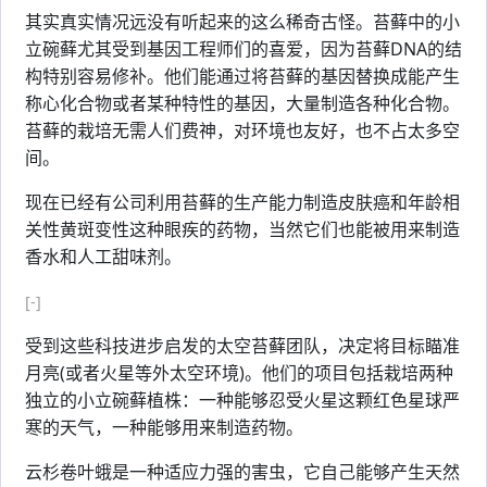
其实真实情况远没有听起来的这么稀奇古怪。苔藓中的小
立碗藓尤其受到基因工程师们的喜爱，因为苔藓DNA的结
构特别容易修补。他们能通过将苔藓的基因替换成能产生
称心化合物或者某种特性的基因，大量制造各种化合物。
苔藓的栽培无需人们费神，对环境也友好，也不占太多空
间。
现在已经有公司利用苔藓的生产能力制造皮肤癌和年龄相
关性黄斑变性这种眼疾的药物，当然它们也能被用来制造
香水和人工甜味剂。
[-]
受到这些科技进步启发的太空苔藓团队，决定将目标瞄准
月亮(或者火星等外太空环境)。他们的项目包括栽培两种
独立的小立碗藓植株：一种能够忍受火星这颗红色星球严
寒的天气，一种能够用来制造药物。
云杉卷叶蛾是一种适应力强的害虫，它自己能够产生天然