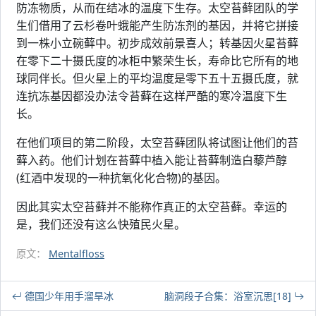
防冻物质，从而在结冰的温度下生存。太空苔藓团队的学
生们借用了云杉卷叶蛾能产生防冻剂的基因，并将它拼接
到一株小立碗藓中。初步成效前景喜人；转基因火星苔藓
在零下二十摄氏度的冰柜中繁荣生长，寿命比它所有的地
球同伴长。但火星上的平均温度是零下五十五摄氏度，就
连抗冻基因都没办法令苔藓在这样严酷的寒冷温度下生
长。
在他们项目的第二阶段，太空苔藓团队将试图让他们的苔
藓入药。他们计划在苔藓中植入能让苔藓制造白藜芦醇
(红酒中发现的一种抗氧化化合物)的基因。
因此其实太空苔藓并不能称作真正的太空苔藓。幸运的
是，我们还没有这么快殖民火星。
原文：
Mentalfloss
德国少年用手溜旱冰
脑洞段子合集：浴室沉思[18]