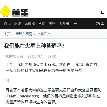
首页
树洞
无聊图
鱼塘
热榜
大吐槽
主页
无厘头研究
文章正文
我们能在火星上种苔藓吗？
肌肉桃
发布于 2015.10.14 , 09:00
上个月我们才知道火星上有水。然而在此消息出来之前，
一队年轻的科学家们就在栽培未来的火星苔藓。
[-]
丹麦哥本哈根大学的这些学生研究员们自称太空苔藓团队
(Team SpaceMoss)，他们的目标是创造出能入药和能在
火星严苛的环境中生存的苔藓。