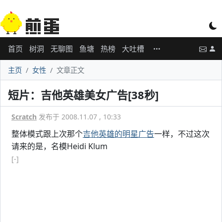
首页
树洞
无聊图
鱼塘
热榜
大吐槽
主页
女性
文章正文
短片：吉他英雄美女广告[38秒]
Scratch
发布于 2008.11.07 , 10:33
整体模式跟上次那个
吉他英雄的明星广告
一样，不过这次
请来的是，名模Heidi Klum
[-]