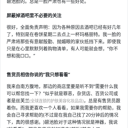
碧池脸的。总是一脸严肃也有一些好处。
屏蔽掉酒吧里不必要的关注
很好，全面免责声明：因为各种原因去酒吧已经有好几年
了，特别是在卷饼星期二去点上一杯玛格丽特。我一脸的
严肃将那些有意献殷勤、抛媚眼的家伙抵挡下来。即使我
只是在心里默默列着购物清单，有人可能就会想，“你不
想和我□□。”
售货员相信你说的“我只想看看”
我来自南方腹地，那边的商店里要是听不到“需要什么我
可以帮您找一下？”似乎就是罪恶，杂货店、百货公司或
者是丝芙兰
，总是有售货员跟
(全球连锁的护肤美容化妆品店)
着你。而我更喜欢一个人看看，如果我需要你的帮助，我
会自己寻求帮助的(不过是在我自己找了20分钟后的情况
下，真的很感谢。)碧池脸对于这种情况就是神器，我说