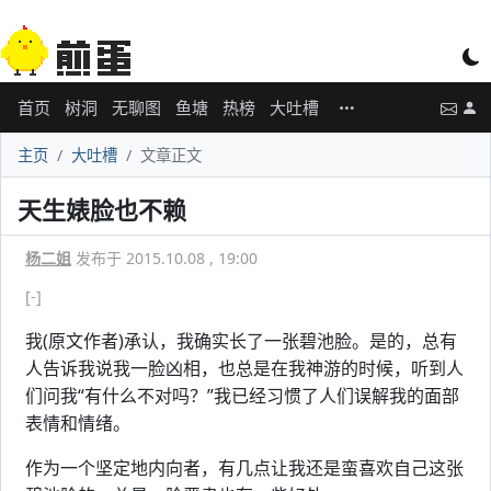
首页
树洞
无聊图
鱼塘
热榜
大吐槽
主页
大吐槽
文章正文
天生婊脸也不赖
杨二姐
发布于 2015.10.08 , 19:00
[-]
我(原文作者)承认，我确实长了一张碧池脸。是的，总有
人告诉我说我一脸凶相，也总是在我神游的时候，听到人
们问我“有什么不对吗？”我已经习惯了人们误解我的面部
表情和情绪。
作为一个坚定地内向者，有几点让我还是蛮喜欢自己这张