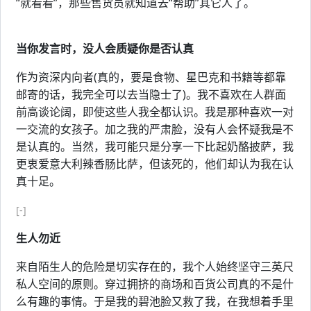
“就看看”，那些售货员就知道去“帮助”其它人了。
当你发言时，没人会质疑你是否认真
作为资深内向者(真的，要是食物、星巴克和书籍等都靠
邮寄的话，我完全可以去当隐士了)。我不喜欢在人群面
前高谈论阔，即使这些人我全都认识。我是那种喜欢一对
一交流的女孩子。加之我的严肃脸，没有人会怀疑我是不
是认真的。当然，我可能只是分享一下比起奶酪披萨，我
更衷爱意大利辣香肠比萨，但该死的，他们却认为我在认
真十足。
[-]
生人勿近
来自陌生人的危险是切实存在的，我个人始终坚守三英尺
私人空间的原则。穿过拥挤的商场和百货公司真的不是什
么有趣的事情。于是我的碧池脸又救了我，在我想着手里