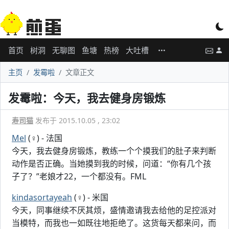
首页
树洞
无聊图
鱼塘
热榜
大吐槽
主页
发霉啦
文章正文
发霉啦：今天，我去健身房锻炼
寿司猫
发布于 2015.10.05 , 23:02
Mel
(♀) - 法国
今天，我去健身房锻炼，教练一个个摸我们的肚子来判断
动作是否正确。当她摸到我的时候，问道：“你有几个孩
子了？”老娘才22，一个都没有。FML
kindasortayeah
(♀) - 米国
今天，同事继续不厌其烦，盛情邀请我去给他的足控派对
当模特，而我也一如既往地拒绝了。这货每天都来问，而