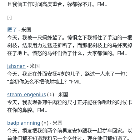
且我俩工作时间高度重合，躲都躲不开。FML
[-]
匿了
- 米国
今天，我被一只蚂蜂蜇了。惊惧之下我抓住了手边的一根
树枝，结果用力过猛还折断了，而那根树枝上的马蜂窝掉
在了地上。愤怒的马蜂们做了什么，大家都懂的。FML
jshsnan
- 米国
今天，我正在外面安抚4岁的儿子，路过一人来了一句：
“当初你怎么不把他射墙上？”FML
steam_engenius
(♀) - 米国
今天，我发现香辣牛肉粒的尺寸正好能在你呕吐的时候卡
在你的鼻腔。FML
badplannning
(♀) - 米国
今天，损友把我的两个前男友安排跟我一起拼车回家。以
前他们都不知道我和另一个交往过，现在他们都知道了。