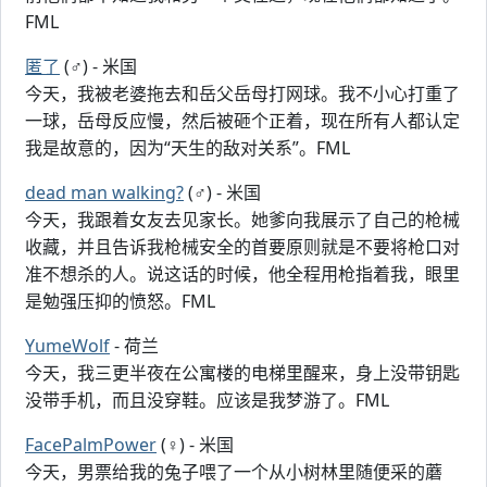
FML
匿了
(♂) - 米国
今天，我被老婆拖去和岳父岳母打网球。我不小心打重了
一球，岳母反应慢，然后被砸个正着，现在所有人都认定
我是故意的，因为“天生的敌对关系”。FML
dead man walking?
(♂) - 米国
今天，我跟着女友去见家长。她爹向我展示了自己的枪械
收藏，并且告诉我枪械安全的首要原则就是不要将枪口对
准不想杀的人。说这话的时候，他全程用枪指着我，眼里
是勉强压抑的愤怒。FML
YumeWolf
- 荷兰
今天，我三更半夜在公寓楼的电梯里醒来，身上没带钥匙
没带手机，而且没穿鞋。应该是我梦游了。FML
FacePalmPower
(♀) - 米国
今天，男票给我的兔子喂了一个从小树林里随便采的蘑