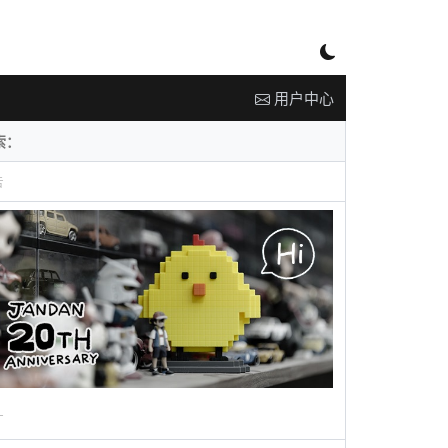
用户中心
告
广