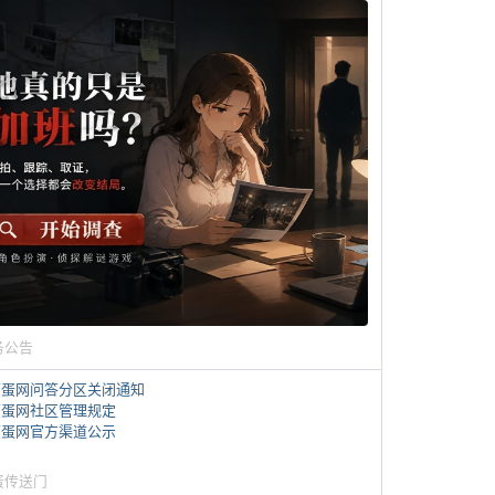
务公告
煎蛋网问答分区关闭通知
煎蛋网社区管理规定
煎蛋网官方渠道公示
蛋传送门