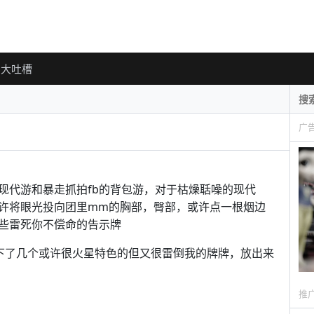
大吐槽
广
现代游和暴走抓拍fb的背包游，对于枯燥聒噪的现代
许将眼光投向团里mm的胸部，臀部，或许点一根烟边
些雷死你不偿命的告示牌
拍下了几个或许很火星特色的但又很雷倒我的牌牌，放出来
推