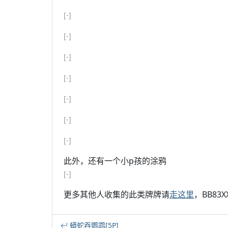
[-]
[-]
[-]
[-]
[-]
[-]
[-]
此外，还有一个小p孩的涂鸦
[-]
更多其他人收集的此类牌牌请
走这里
，BB83X
蟒蛇吞鹦鹉[5P]