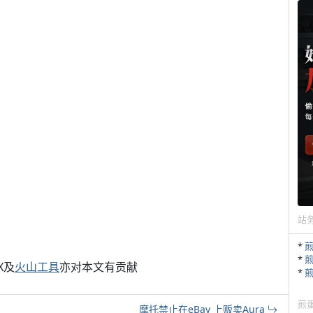
站
*
*
X及
火山工具
亦对本文有贡献
*
煎
摩托禁止在eBay 上贩卖Aura