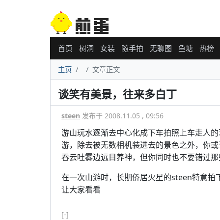
首页
树洞
女装
随手拍
无聊图
鱼塘
热榜
主页
文章正文
谈笑有美景，往来多白丁
steen
发布于 2008.11.05 , 09:56
游山玩水逐渐去中心化成下车拍照上车走人的
游，除去被无数相机装进去的景色之外，你或
吞云吐雾边远目养神，但你同时也不要错过那
在一次山游时，长期侨居火星的steen特意
让大家看看
[-]