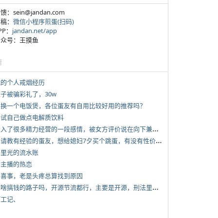
反馈：sein@jandan.com
投稿：
微信小程序煎蛋(扫码)
APP：
jandan.net/app
 公众号：王摸鱼
塘
 我的个人戒烟经历
侄子被骗彩礼了，30w
 想换一个电饭煲，各位蛋友有自用比较好用的推荐吗？
 尝试自己做点电解质饮料
*
投入了很多精力经营的一段感情，被女方评价说在向下兼容我，感觉有点破防
*
想请教有经验的蛋友，想给媳妇7夕买个跳蛋，有没有性价比高的推荐
 千里光的流水账
女主播的热恋
 大喜事，老是头疼总算找到原因
*
有啥搞钱的路子吗，开源节流都行，主要是开源，刑法里的咱不做
打工记、