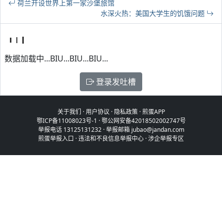
荷兰开设世界上第一家沙堡旅馆
水深火热：美国大学生的饥饿问题
数据加载中...BIU...BIU...BIU...
登录发吐槽
关于我们
·
用户协议
·
隐私政策
·
煎蛋APP
鄂ICP备11008023号-1
·
鄂公网安备42018502002747号
举报电话 13125131232 · 举报邮箱 jubao@jandan.com
煎蛋举报入口
·
违法和不良信息举报中心
·
涉企举报专区