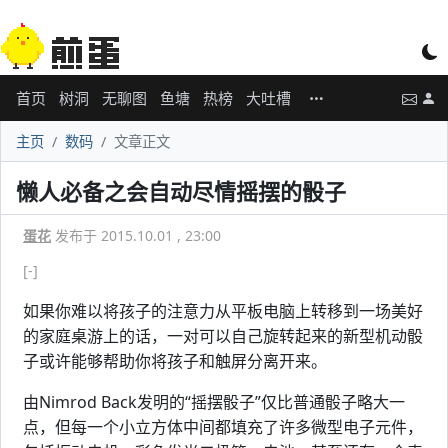
首页
树洞
无聊图
鱼塘
热榜
大吐槽
主页
数码
文章正文
懒人必备之会自动尽情摇摆的骰子
蛋花
发布于 2015.10.01 , 23:00
[-]
如果你难以将孩子的注意力从平板电脑上转移到一场美好
的家庭桌游上的话，一对可以自己旋转起来的新型机动骰
子或许能够帮助你将孩子和触屏分离开来。
由Nimrod Back发明的“摇摆骰子”仅比普通骰子略大一
点，但每一个小立方体中间都填充了许多微型电子元件，