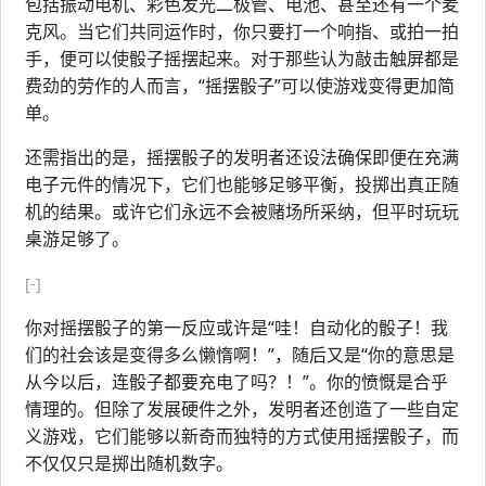
包括振动电机、彩色发光二极管、电池、甚至还有一个麦
克风。当它们共同运作时，你只要打一个响指、或拍一拍
手，便可以使骰子摇摆起来。对于那些认为敲击触屏都是
费劲的劳作的人而言，“摇摆骰子”可以使游戏变得更加简
单。
还需指出的是，摇摆骰子的发明者还设法确保即便在充满
电子元件的情况下，它们也能够足够平衡，投掷出真正随
机的结果。或许它们永远不会被赌场所采纳，但平时玩玩
桌游足够了。
[-]
你对摇摆骰子的第一反应或许是“哇！自动化的骰子！我
们的社会该是变得多么懒惰啊！”，随后又是“你的意思是
从今以后，连骰子都要充电了吗？！”。你的愤慨是合乎
情理的。但除了发展硬件之外，发明者还创造了一些自定
义游戏，它们能够以新奇而独特的方式使用摇摆骰子，而
不仅仅只是掷出随机数字。