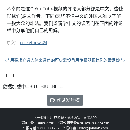
不幸的是这个YouTube视频的评论大部分都是中文，这使
得我们(原文作者，下同)这些不懂中文的外国人难以了解
一般大众的想法。我们邀请学中文的读者们在下面的评论
栏中分享他们自己的见解。
原文：
rocketnews24
用磁场穿透人体来通信的可穿戴设备
用传感器跟踪你的碳足迹
数据加载中...BIU...BIU...BIU...
登录发吐槽
关于我们
·
用户协议
·
隐私政策
·
煎蛋APP
鄂ICP备11008023号-1
·
鄂公网安备42018502002747号
举报电话 13125131232 · 举报邮箱 jubao@jandan.com