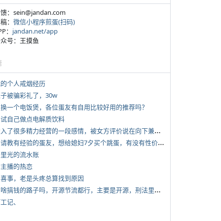
反馈：sein@jandan.com
投稿：
微信小程序煎蛋(扫码)
APP：
jandan.net/app
 公众号：王摸鱼
塘
 我的个人戒烟经历
侄子被骗彩礼了，30w
 想换一个电饭煲，各位蛋友有自用比较好用的推荐吗？
 尝试自己做点电解质饮料
*
投入了很多精力经营的一段感情，被女方评价说在向下兼容我，感觉有点破防
*
想请教有经验的蛋友，想给媳妇7夕买个跳蛋，有没有性价比高的推荐
 千里光的流水账
女主播的热恋
 大喜事，老是头疼总算找到原因
*
有啥搞钱的路子吗，开源节流都行，主要是开源，刑法里的咱不做
打工记、