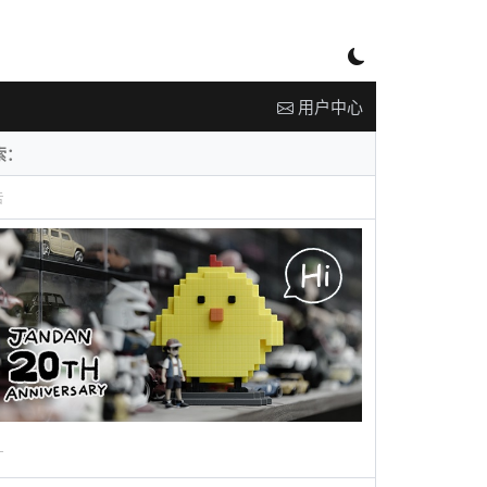
用户中心
告
广