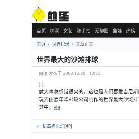
首页
树洞
女装
随手拍
无聊图
鱼塘
热榜
主页
世界纪录
文章正文
世界最大的沙滩排球
sein
发布于 2008.10.28 , 10:30
[-]
做大事总感觉很爽的，这也是人们喜爱吉尼斯
玩弄由嘉年华邮轮公司制作的世界最大沙滩排
其中。
via
机器狗头灯[4P]