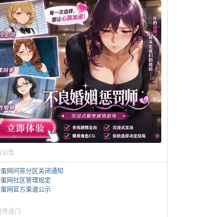
务公告
煎蛋网问答分区关闭通知
煎蛋网社区管理规定
煎蛋网官方渠道公示
蛋传送门