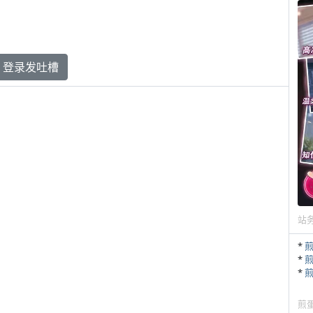
登录发吐槽
站
*
*
*
煎