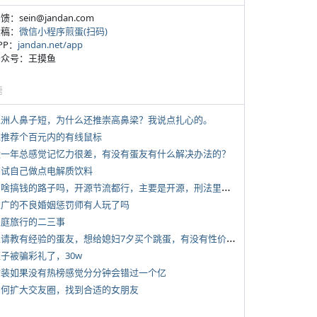
反馈：sein@jandan.com
投稿：
微信小程序煎蛋(扫码)
APP：
jandan.net/app
 公众号：王摸鱼
塘
 亚洲人鼻子短，为什么还推崇高鼻梁？我说点扎心的。
 求推荐个百元内的有线鼠标
 近一年总感觉记忆力很差，有没有蛋友有什么解决办法的？
 尝试自己做点电解质饮料
*
有啥搞钱的路子吗，开源节流都行，主要是开源，刑法里的咱不做
 推广的不良婚姻惩罚师有人玩了吗
 家庭旅行的二三事
*
想请教有经验的蛋友，想给媳妇7夕买个跳蛋，有没有性价比高的推荐
侄子被骗彩礼了，30w
 女装如果没有热榜感觉分分钟会错过一个亿
 如何扩大交友圈，找到合适的女朋友