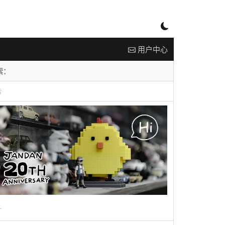
用户中心
告
广