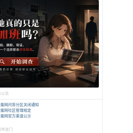
务公告
煎蛋网问答分区关闭通知
煎蛋网社区管理规定
煎蛋网官方渠道公示
蛋传送门