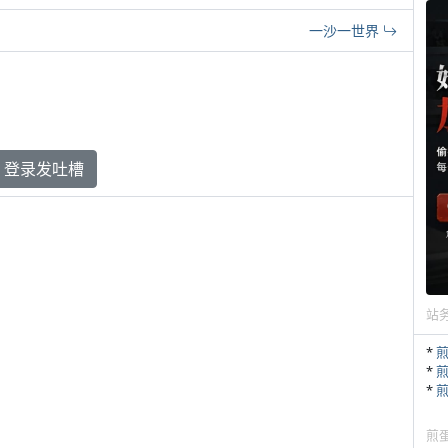
一沙一世界
登录发吐槽
站
*
*
*
煎