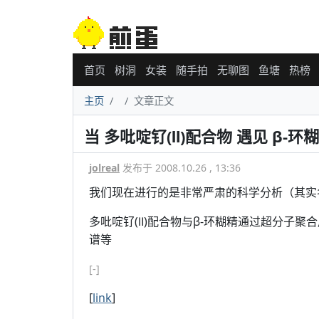
首页
树洞
女装
随手拍
无聊图
鱼塘
热榜
主页
文章正文
当 多吡啶钌(Ⅱ)配合物 遇见 β-环
jolreal
发布于 2008.10.26 , 13:36
我们现在进行的是非常严肃的科学分析（其实
多吡啶钌(Ⅱ)配合物与β-环糊精通过超分子聚
谱等
[-]
[
link
]