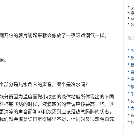
* 
* 
* 
*
刚开包的薯片嚼起来就会像放了一夜吸饱潮气一样。
鱼
* 
*
嘛。
*
*
个部分是热水倒入的声音，哪个是冷水吗？
*
能分辨因为温度而微小改变的液体粘度所体现出的不同
* 
在杯底飞溅的时候，液滴四溅的音调应该要高一些。这
*
更清凉的声音而咖啡和浓汤则应该是热气腾腾的状态，
我们就会潜意识得觉得哪里不对，但同时又很难明白究
* 