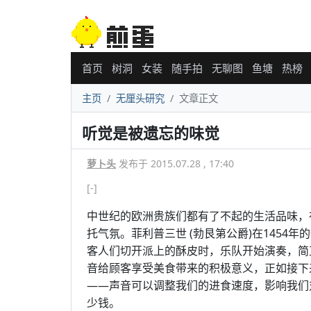
首页
树洞
女装
随手拍
无聊图
鱼塘
热榜
主页
无厘头研究
文章正文
听觉是被遗忘的味觉
萝卜头
发布于 2015.07.28 , 17:40
[-]
中世纪的欧洲贵族们都有了不起的生活品味，
托气氛。菲利普三世 (勃艮第公爵)在1454
客人们切开派上的酥皮时，乐队开始演奏，简
音给顾客享受美食带来的积极意义，正如接下
——声音可以调整我们的进食速度，影响我们
少钱。