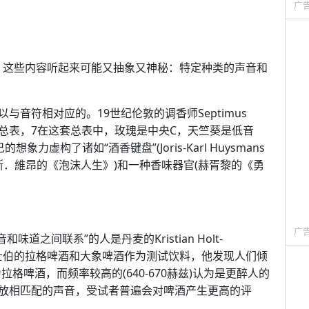
广
究，这些内容听起来可能又抽象又神秘：特定种类的声音和
音符相对应的。19世纪伦敦的调香师Septimus
应的总表，7在这套总表中，玫瑰是中央C，天竺葵是低音
虚构了诸如“酒香键盘”(Joris-Karl Huysmans
”(鮑里斯．維昂的《泡沫人生》)和一种香味器官(赫胥黎的《勇
广
道之间联系”的人是丹麦的Kristian Holt-
ansen用嘉士伯的拉格啤酒和大象啤酒作为测试饮料，他发现人们倾
为拉格啤酒，而频率较高的(640-670赫兹)认为是更醉人的
放相匹配的声音，受试者普遍会对啤酒产生更高的评