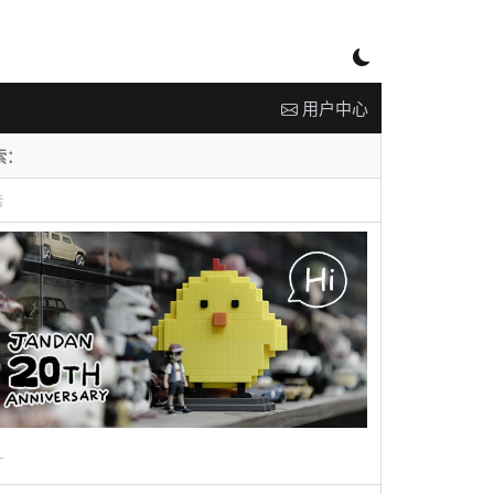
用户中心
告
广