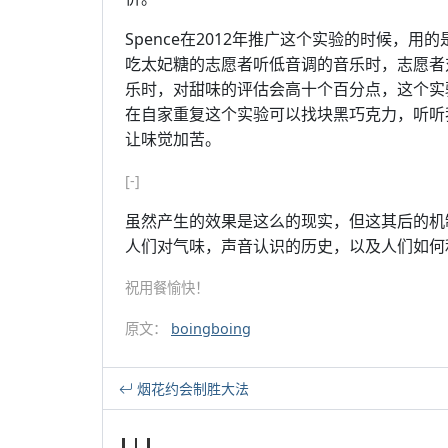
Spence在2012年推广这个实验的时候，用
吃太妃糖的志愿者听低音调的音乐时，志愿者
乐时，对甜味的评估会高十个百分点，这个实
在自家重复这个实验可以找块黑巧克力，听听
让味觉加苦。
[-]
虽然产生的效果是这么的现实，但这其后的机
人们对气味，声音认识的历史，以及人们如何
祝用餐愉快！
原文：
boingboing
烟花约会制胜大法