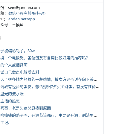
反馈：sein@jandan.com
投稿：
微信小程序煎蛋(扫码)
APP：
jandan.net/app
 公众号：王摸鱼
塘
侄子被骗彩礼了，30w
 想换一个电饭煲，各位蛋友有自用比较好用的推荐吗？
 我的个人戒烟经历
 尝试自己做点电解质饮料
*
投入了很多精力经营的一段感情，被女方评价说在向下兼容我，感觉有点破防
*
想请教有经验的蛋友，想给媳妇7夕买个跳蛋，有没有性价比高的推荐
 千里光的流水账
女主播的热恋
 大喜事，老是头疼总算找到原因
*
有啥搞钱的路子吗，开源节流都行，主要是开源，刑法里的咱不做
打工记、