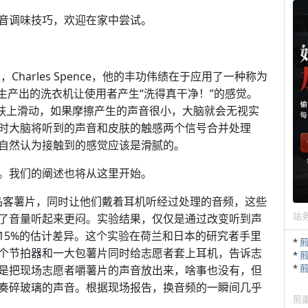
音调味技巧，欢迎在家中尝试。
harles Spence，他的丰功伟绩在于应用了一种称为
生产出的洗衣机让使用者产生“洗得真干净！”的感觉。
皮肤上滑动，如果摩擦产生的声音很小，大脑就会无视实
时大脑将听到的声音和皮肤的触感两个信号合并处理
自然认为接触到的感觉应该是滑腻的。
。我们的阐述也将从这里开始。
吃品客薯片，同时让他们戴着耳机听经过处理的音频，这些
站
了音量听起来更闷。实验结果，仅仅是通过改变听到声
15%的估计差异。这个实验在荷兰和日本的研究者手里
*
个节拍器和一大包薯片同时给志愿者套上耳机，告诉志
*
*
是把现场志愿者嚼薯片的声音放出来，啥事也没有，但
奏碎玻璃的声音。根据现场报告，换音频的一瞬间几乎
煎