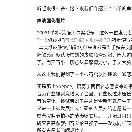
听起来很神奇？接下来我们介绍三个简单的声
声波强化薯片
2008年的搞笑诺贝尔奖授予了这么一位发现者，C
“羊皮纸皮肤”
错觉使得
(可以理解为皮肤触感很好)
“羊皮纸皮肤”的错觉简单来说就是当手指在
际触感而默认接触到的皮肤顺滑幼嫩，因为这
了，而声音小一般意味着摩擦力小，于是大脑
从这里我们得到了一个很有启发性理论：通感
还是那个Spence，招募了两百名志愿者来
音频有些被刻意增大了音量，有些反过来压低
音的变化，被试者对于薯片是否新鲜就产生了
又进一步被发展壮大：研究人员交给志愿者一
愿者按照节拍器的节奏嚼薯片。一开始耳机只
研究者突然就把音频给替换了——改成同样节
所有志愿者的嘴都停了……