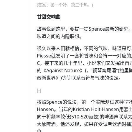
(答案：第一个冷，第二个热。)
甘甜交响曲
故事说到这里，要提一提Spence最新的研
味道之间的内隐联想。
很久以来人们就相信，不同的气味、味道是可以与
Piesse就发明了一套将香味和音符一一对
C。接下来的几十年里，小说家们又发挥出自己的想象力
的《Against Nature》)，“钢琴鸡尾酒
敢新世界》)等等联系音符与气味的设定。
[-]
按照Spence的说法，第一个实际测试这种“声音和味
Hansen。当年的Kristian Holt-H
向于将频率较低(510-520赫兹)的啤酒声联系
大象啤酒。他还发现，如果在受试者饮酒时播
价。