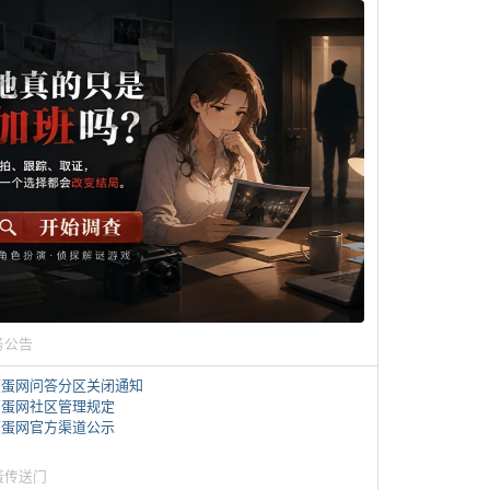
务公告
煎蛋网问答分区关闭通知
煎蛋网社区管理规定
煎蛋网官方渠道公示
蛋传送门