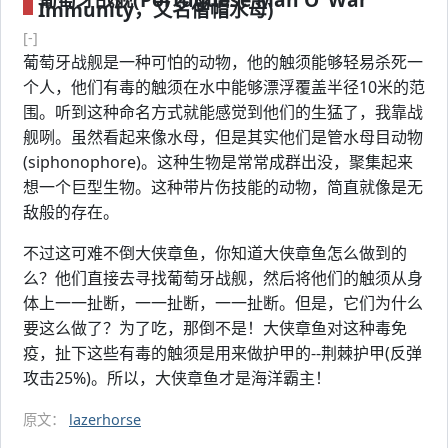
Immunity，又名僧帽水母)
[-]
葡萄牙战舰是一种可怕的动物，他的触须能够轻易杀死一
个人，他们有毒的触须在水中能够漂浮覆盖半径10米的范
围。听到这种命名方式就能感觉到他们的生猛了，我靠战
舰咧。虽然看起来像水母，但是其实他们是管水母目动物
(siphonophore)。这种生物是常常成群出没，聚集起来
想一个巨型生物。这种带片伤技能的动物，简直就像是无
敌般的存在。
不过这可难不倒大侠章鱼，你知道大侠章鱼怎么做到的
么？他们直接去寻找葡萄牙战舰，然后将他们的触须从身
体上一一扯断，一一扯断，一一扯断。但是，它们为什么
要这么做了？为了吃，那倒不是！大侠章鱼对这种毒免
疫，扯下这些有毒的触须是用来做护甲的--荆棘护甲(反弹
攻击25%)。所以，大侠章鱼才是海洋霸主！
原文：
lazerhorse