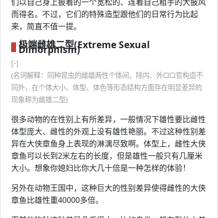
们以自己身上披着的一个宽松的、连着自己粗手的大披风
而得名。不过，它们的特殊造型跟他们的日常行为比起
来，简直不值一提。
极端雌雄二型(Extreme Sexual
Dimorphism)
[-]
(名词解释：同种昆虫的雌雄两性个体间，除内、外□□官构造不
同外，在个体大小、体型、体色等形态结构方面存在明显差异的
现象称为雌雄二型)
很多动物的在性别上有所差异，一般情况下雄性要比雌性
体型庞大、雌性的外观上没有雄性艳丽。不过这种性别差
异在大侠章鱼身上表现的淋漓尽致啊。体型上，雌性大侠
章鱼可以长到2米左右的长度，但是雄性一般只有几厘米
大小。想象你媳妇比你大几十倍是一种怎样的体验！
另外在动物王国中，这种巨大的性别差异使得雌性的大侠
章鱼比雄性重40000多倍。