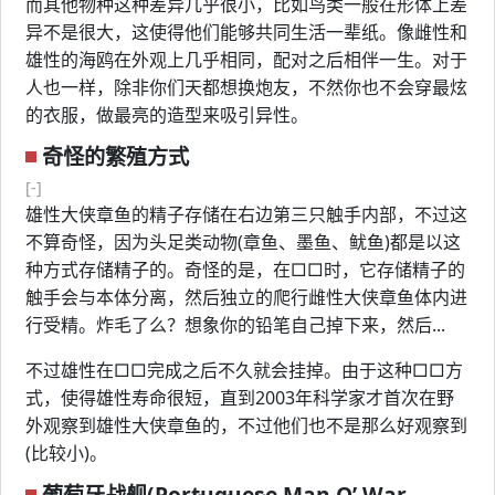
而其他物种这种差异几乎很小，比如鸟类一般在形体上差
异不是很大，这使得他们能够共同生活一辈纸。像雌性和
雄性的海鸥在外观上几乎相同，配对之后相伴一生。对于
人也一样，除非你们天都想换炮友，不然你也不会穿最炫
的衣服，做最亮的造型来吸引异性。
奇怪的繁殖方式
[-]
雄性大侠章鱼的精子存储在右边第三只触手内部，不过这
不算奇怪，因为头足类动物(章鱼、墨鱼、鱿鱼)都是以这
种方式存储精子的。奇怪的是，在□□时，它存储精子的
触手会与本体分离，然后独立的爬行雌性大侠章鱼体内进
行受精。炸毛了么？想象你的铅笔自己掉下来，然后...
不过雄性在□□完成之后不久就会挂掉。由于这种□□方
式，使得雄性寿命很短，直到2003年科学家才首次在野
外观察到雄性大侠章鱼的，不过他们也不是那么好观察到
(比较小)。
葡萄牙战舰(Portuguese Man O’ War