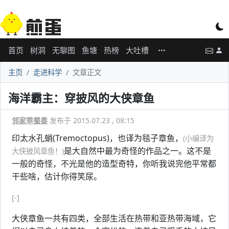
首页
树洞
无聊图
鱼塘
热榜
大吐槽
主页
走进科学
文章正文
海洋霸主：穿披风的大侠章鱼
邻家乖蜀黍
发布于 2015.07.23 , 08:15
印太水孔蛸(Tremoctopus)，也译为毯子章鱼，
(小编译为
是大自然中最为奇怪的作品之一。这不是
大侠披风章鱼！)
一般的奇怪，不光是他的造型奇特，你听我说完他平常都
干些啥，估计你得笑尿。
[-]
大侠章鱼一共有四类，全部生活在热带和亚热带海域，它