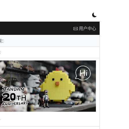
用户中心
告
广