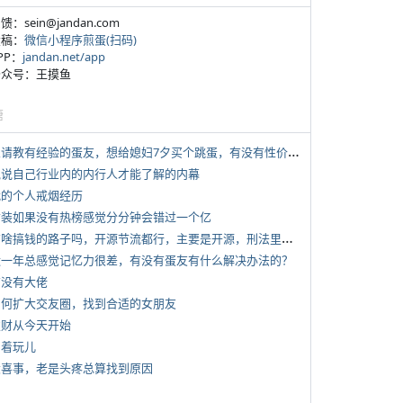
反馈：sein@jandan.com
投稿：
微信小程序煎蛋(扫码)
APP：
jandan.net/app
 公众号：王摸鱼
塘
*
想请教有经验的蛋友，想给媳妇7夕买个跳蛋，有没有性价比高的推荐
 说说自己行业内的内行人才能了解的内幕
 我的个人戒烟经历
 女装如果没有热榜感觉分分钟会错过一个亿
*
有啥搞钱的路子吗，开源节流都行，主要是开源，刑法里的咱不做
 近一年总感觉记忆力很差，有没有蛋友有什么解决办法的？
有没有大佬
 如何扩大交友圈，找到合适的女朋友
 发财从今天开始
写着玩儿
 大喜事，老是头疼总算找到原因