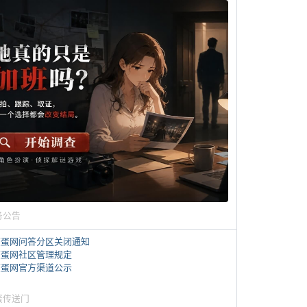
务公告
煎蛋网问答分区关闭通知
煎蛋网社区管理规定
煎蛋网官方渠道公示
蛋传送门