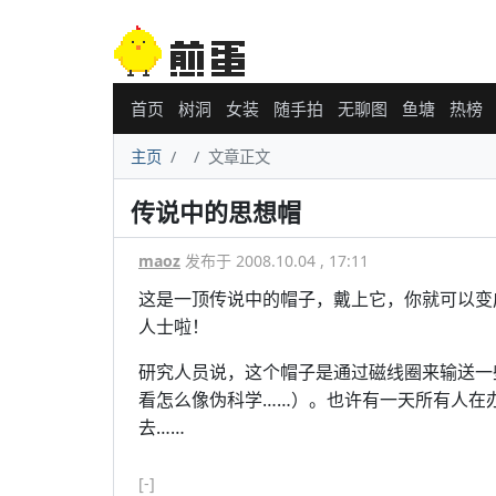
首页
树洞
女装
随手拍
无聊图
鱼塘
热榜
主页
文章正文
传说中的思想帽
maoz
发布于 2008.10.04 , 17:11
这是一顶传说中的帽子，戴上它，你就可以变
人士啦！
研究人员说，这个帽子是通过磁线圈来输送一
看怎么像伪科学……）。也许有一天所有人在
去……
[-]