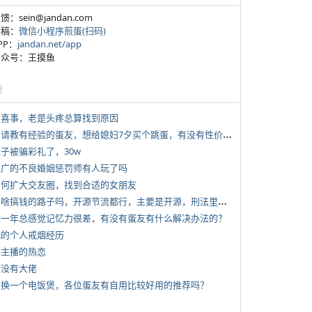
反馈：sein@jandan.com
投稿：
微信小程序煎蛋(扫码)
APP：
jandan.net/app
 公众号：王摸鱼
塘
 大喜事，老是头疼总算找到原因
*
想请教有经验的蛋友，想给媳妇7夕买个跳蛋，有没有性价比高的推荐
侄子被骗彩礼了，30w
 推广的不良婚姻惩罚师有人玩了吗
 如何扩大交友圈，找到合适的女朋友
*
有啥搞钱的路子吗，开源节流都行，主要是开源，刑法里的咱不做
 近一年总感觉记忆力很差，有没有蛋友有什么解决办法的？
 我的个人戒烟经历
女主播的热恋
有没有大佬
 想换一个电饭煲，各位蛋友有自用比较好用的推荐吗？