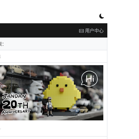
用户中心
告
广