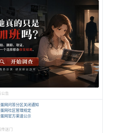
务公告
煎蛋网问答分区关闭通知
煎蛋网社区管理规定
煎蛋网官方渠道公示
蛋传送门