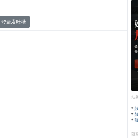
登录发吐槽
站
*
*
*
煎