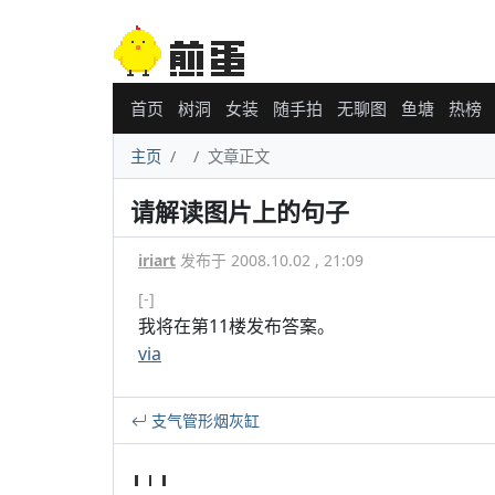
首页
树洞
女装
随手拍
无聊图
鱼塘
热榜
主页
文章正文
请解读图片上的句子
iriart
发布于 2008.10.02 , 21:09
[-]
我将在第11楼发布答案。
via
支气管形烟灰缸