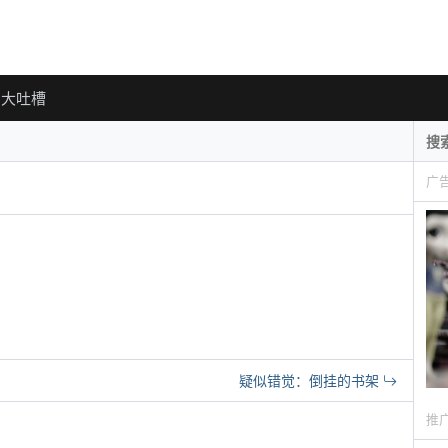
大吐槽
广
疑似错觉：倒挂的书架
推