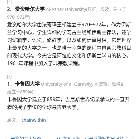
[-]
2、
爱资哈尔大学
Al-Azhar University(开罗，埃及，建立于
970~972年)
爱资哈尔大学由法蒂玛王朝建立于970~972年，作为伊斯
兰学习中心，学生详细的学习古兰经和伊斯兰律法，还学
习逻辑学，语法，修辞学，以及如何计算月相。它是世界
上最早的大学之一，也是唯一幸存的课程中包含宗教科目
的现代大学。今天它是阿拉伯文化和伊斯兰学习的核心。
1961年课程中加入了非宗教课程。
[-]
1、
卡鲁因大学
University of al-Qarawiyyin(费斯，摩洛哥，
建立于859年)
卡鲁因大学建立于859年，吉尼斯世界记录承认的一直开
着的授予学位的全球最古老大学。
原文：
chainwithin
养狗的三大好处
飞行车买不起，可悬浮滑板指日可待了