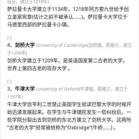
班牙，建立于1218年)
萨拉曼卡大学建立于1134年，1218年阿方索九世给予创
立皇家宪章(估计之前不被承认……)。萨拉曼卡大学位于
马德里西部的萨拉曼卡小镇。
[-]
4、
剑桥大学
University of Cambridge(剑桥镇，英格兰，建立
于1209年)
剑桥大学建立于1209年，是英语国家第二古老的大学，
世界上第四古老的现存大学 。
[-]
3、
牛津大学
University of Oxford(牛津镇，英格兰，建立于
1167年)
牛津大学自亨利二世禁止英国学生就读巴黎大学的时候开
始迅速发展起来。在学生与牛津镇民发生一些纠纷后，一
些学院分裂出去到剑桥的东北方建立了剑桥大学。这两所
“古老的大学”经常被统称为“Oxbridge”(牛桥……) 。