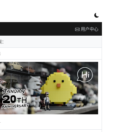
用户中心
告
广