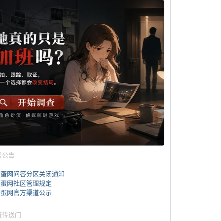
务公告
煎蛋网问答分区关闭通知
煎蛋网社区管理规定
煎蛋网官方渠道公示
蛋传送门