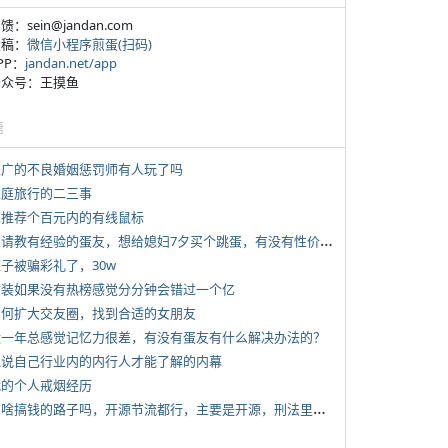
反馈：sein@jandan.com
投稿：
微信小程序煎蛋(扫码)
APP：
jandan.net/app
 公众号：王摸鱼
塘
 推广的不良婚姻惩罚师有人玩了吗
 家庭旅行的二三事
 求推荐个百元内的有线鼠标
*
想请教有经验的蛋友，想给媳妇7夕买个跳蛋，有没有性价比高的推荐
侄子被骗彩礼了，30w
 女装如果没有热榜感觉分分钟会错过一个亿
 如何扩大交友圈，找到合适的女朋友
 近一年总感觉记忆力很差，有没有蛋友有什么解决办法的？
 说说自己行业内的内行人才能了解的内幕
 我的个人戒烟经历
*
有啥搞钱的路子吗，开源节流都行，主要是开源，刑法里的咱不做