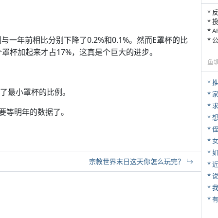
* 
* 
* 
一年前相比分别下降了0.2%和0.1%。然而E罩杯的比
*
三个罩杯加起来才占17%，这真是个巨大的进步。
鱼
*
过了最小罩杯的比例。
*
*
要等明年的数据了。
* 
*
*
宗教世界末日这天你怎么玩完？
*
*
*