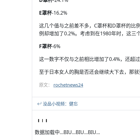
D罩杯
-24.1%
E罩杯
-16.2%
这几个值与之前差不多，C罩杯和D罩杯的比例与
例却增加了0.2%。考虑到在1980年时，这
F罩杯
-6%
这一数字不仅与之前相比增加了0.4%，还超
至于日本女人的胸是否还会继续大下去，那就
原文：
rochetnews24
没品小视频：健忘
数据加载中...BIU...BIU...BIU...