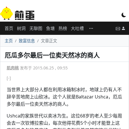
首页
树洞
无聊图
鱼塘
热榜
大吐槽
主页
致富信息
文章正文
厄瓜多尔最后一位卖天然冰的商人
肌肉桃
发布于 2015.06.25 , 09:55
[-]
当世界上大部分人都在利用冰箱制冰时，地球上仍有人不
辞辛苦地爬上山砍冰。这个人就是Baltazar Ushca，厄瓜
多尔最后一位卖天然冰的商人。
Ushca的家族世代以卖冰为生。这位68岁的老人至少每周
会去一次钦博拉索山，每次他得花费5个小时才能登上这