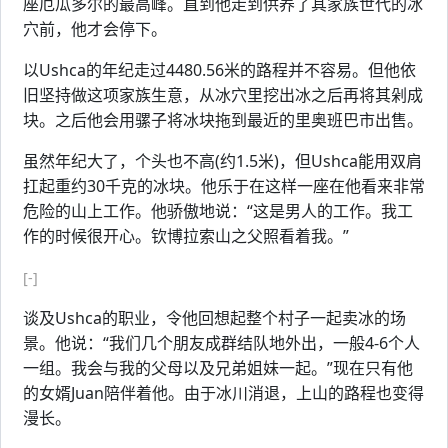
座厄瓜多尔的最高峰。直到他走到供养了其家族世代的冰
穴前，他才会停下。
以Ushca的年纪走过4480.56米的路程并不容易。但他依
旧坚持做这项家族生意，从冰穴里挖出冰之后再将其剁成
块。之后他会用骡子将冰块拖到最近的里奥班巴市出售。
虽然年纪大了，个头也不高(约1.5米)，但Ushca能用双肩
扛起重约30千克的冰块。他乐于在这样一座在他看来非常
危险的山上工作。他骄傲地说：“这是男人的工作。我工
作的时候很开心。钦博拉索山之父照看着我。”
[-]
谈及Ushca的职业，令他回想起整个村子一起卖冰的场
景。他说：“我们几个朋友成群结队地外出，一般4-6个人
一组。我会与我的父母以及兄弟姐妹一起。”现在只有他
的女婿Juan陪伴着他。由于冰川消退，上山的路程也变得
漫长。