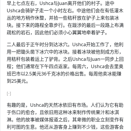
早上七点左右，Ushca与Juan离开他们的村子。途中
Ushca会骑驴子走一个小时左右。中途他们会在有低灌木
丛的地方稍作休整，并拾一些秸秆放在驴子上来包装冰
块。接下来的路程全靠步行。在跋涉的最后一段路上布满
疏松的岩石，因此他们必须小心翼翼地牵着驴子。
二人最后于正午时分到达冰穴。Ushca开始工作了，他利
用一把锄头凿下冰穴中的冰块。接着冰块被他刻成方形，
用秸秆包装着运上了驴背。之后Ushca与Juan一同步上回
程；他们通常在下午四点返家。每周六，Ushca会去里奥
班巴市以2.5美元36千克冰的价格出售。每周他卖冰能赚
到25美元。
[-]
有趣的是，Ushca的天然冰依旧有市场。人们认为它有助
于伤口的愈合，且依旧用这种冰来制作传统果汁和冰淇
淋。他的故事被媒体报道之后，其卑微的职业立刻变作有
利可图的生意。他还从游客身上赚到不少钱，这些游客会