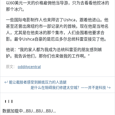
以60美元一天的价格雇佣他当导游，只为去看看他挖冰的
那个冰穴。
一些国际电影制作人也来拜访了Ushca，跟着他进山。他
甚至还曾出席纽约市一部记录片的首映。现在他是当地名
人，尤其是在他卖冰的那个集市，人们会围着他要求合
影。最令Ushca自豪的是厄瓜多尔总统科雷亚接见了他。
他说：“我的家人都为我成为总统科雷亚的朋友感到嫉
妒。我告诉他们，那你们也来做我的工作啊。”
原文：
odditycentral
能让截肢者感受到脚底压力的人造腿
是什么在阻碍我们修建太空城？——并不是科技
数据加载中...BIU...BIU...BIU...