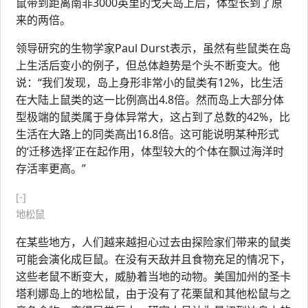
鼠带到距离南非3000英里的戈夫岛上后，体型长到了原
来的两倍。
领导研究的生物学家Paul Durst表示，虽然有些鼠类在岛
上生活后变小的例子，但总体趋势是个头不断变大。他
说：“我们发现，岛上身形非常小的鼠类有12%，比生活
在大陆上鼠类的这一比例高出4.8倍。然而岛上大部分体
型极端的鼠类属于身体异常大，这占到了总数的42%，比
生活在大路上的同类高出16.8倍。这可能说明某种形式
的‘迁移选择’正在起作用，体型较大的个体在飘过海洋时
存活率更高。”
[-]
地松鼠
在某些地方，人们越来越担心过去由探险家们带来的鼠类
可能会演化成巨鼠。在没有天敌并且食物充足的情况下，
这些老鼠不断变大，威胁着当地的动物。美国加州的圣卡
塔利娜岛上的地松鼠，由于没有了花栗鼠和其他松鼠与之