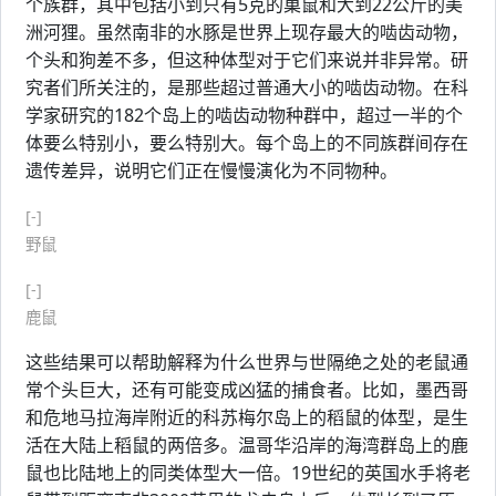
个族群，其中包括小到只有5克的巢鼠和大到22公斤的美
洲河狸。虽然南非的水豚是世界上现存最大的啮齿动物，
个头和狗差不多，但这种体型对于它们来说并非异常。研
究者们所关注的，是那些超过普通大小的啮齿动物。在科
学家研究的182个岛上的啮齿动物种群中，超过一半的个
体要么特别小，要么特别大。每个岛上的不同族群间存在
遗传差异，说明它们正在慢慢演化为不同物种。
[-]
野鼠
[-]
鹿鼠
这些结果可以帮助解释为什么世界与世隔绝之处的老鼠通
常个头巨大，还有可能变成凶猛的捕食者。比如，墨西哥
和危地马拉海岸附近的科苏梅尔岛上的稻鼠的体型，是生
活在大陆上稻鼠的两倍多。温哥华沿岸的海湾群岛上的鹿
鼠也比陆地上的同类体型大一倍。19世纪的英国水手将老