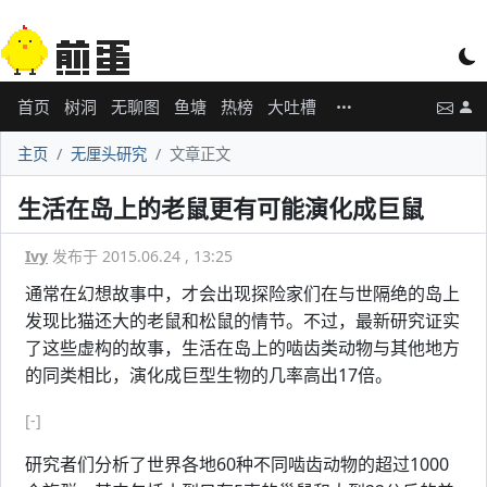
首页
树洞
无聊图
鱼塘
热榜
大吐槽
主页
无厘头研究
文章正文
生活在岛上的老鼠更有可能演化成巨鼠
Ivy
发布于 2015.06.24 , 13:25
通常在幻想故事中，才会出现探险家们在与世隔绝的岛上
发现比猫还大的老鼠和松鼠的情节。不过，最新研究证实
了这些虚构的故事，生活在岛上的啮齿类动物与其他地方
的同类相比，演化成巨型生物的几率高出17倍。
[-]
研究者们分析了世界各地60种不同啮齿动物的超过1000