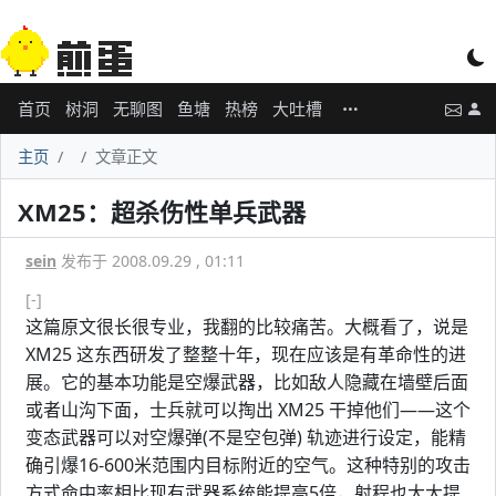
首页
树洞
无聊图
鱼塘
热榜
大吐槽
主页
文章正文
XM25：超杀伤性单兵武器
sein
发布于 2008.09.29 , 01:11
[-]
这篇原文很长很专业，我翻的比较痛苦。大概看了，说是
XM25 这东西研发了整整十年，现在应该是有革命性的进
展。它的基本功能是空爆武器，比如敌人隐藏在墙壁后面
或者山沟下面，士兵就可以掏出 XM25 干掉他们——这个
变态武器可以对空爆弹(不是空包弹) 轨迹进行设定，能精
确引爆16-600米范围内目标附近的空气。这种特别的攻击
方式命中率相比现有武器系统能提高5倍，射程也大大提