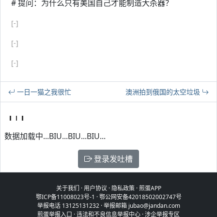
# 提问：为什么只有美国自己才能制造大杀器？
[-]
[-]
[-]
一日一猫之我很忙
澳洲拍到俄国的太空垃圾
数据加载中...BIU...BIU...BIU...
登录发吐槽
关于我们
·
用户协议
·
隐私政策
·
煎蛋APP
鄂ICP备11008023号-1
·
鄂公网安备42018502002747号
举报电话 13125131232 · 举报邮箱 jubao@jandan.com
煎蛋举报入口
·
违法和不良信息举报中心
·
涉企举报专区