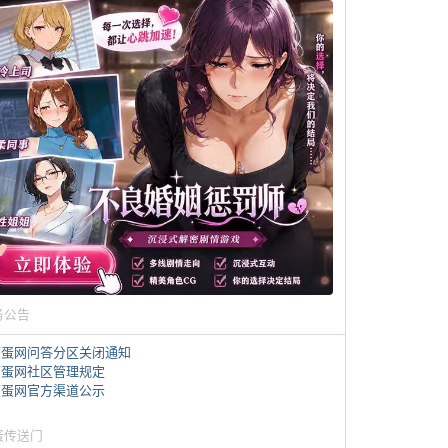
务公告
煎蛋网问答分区关闭通知
煎蛋网社区管理规定
煎蛋网官方渠道公示
蛋传送门