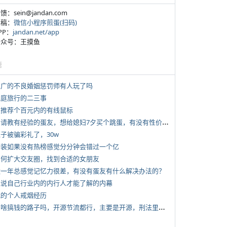
反馈：sein@jandan.com
投稿：
微信小程序煎蛋(扫码)
APP：
jandan.net/app
 公众号：王摸鱼
塘
 推广的不良婚姻惩罚师有人玩了吗
 家庭旅行的二三事
 求推荐个百元内的有线鼠标
*
想请教有经验的蛋友，想给媳妇7夕买个跳蛋，有没有性价比高的推荐
侄子被骗彩礼了，30w
 女装如果没有热榜感觉分分钟会错过一个亿
 如何扩大交友圈，找到合适的女朋友
 近一年总感觉记忆力很差，有没有蛋友有什么解决办法的？
 说说自己行业内的内行人才能了解的内幕
 我的个人戒烟经历
*
有啥搞钱的路子吗，开源节流都行，主要是开源，刑法里的咱不做