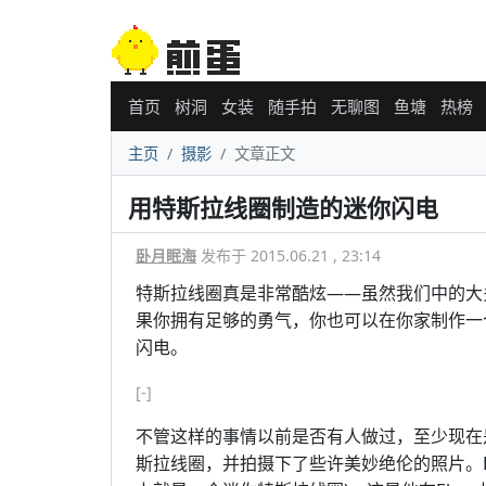
首页
树洞
女装
随手拍
无聊图
鱼塘
热榜
主页
摄影
文章正文
用特斯拉线圈制造的迷你闪电
卧月眠海
发布于 2015.06.21 , 23:14
特斯拉线圈真是非常酷炫——虽然我们中的大
果你拥有足够的勇气，你也可以在你家制作一
闪电。
[-]
不管这样的事情以前是否有人做过，至少现在是有了
斯拉线圈，并拍摄下了些许美妙绝伦的照片。F