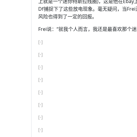
上就是一个迷你特斯拉线圈)，这是他在Ebay上
Df捕捉下了这些放电现象。毫无疑问，当Fr
风险也得到了一定的回报。
Frei说：“就我个人而言，我还是最喜欢那
[-]
[-]
[-]
[-]
[-]
[-]
[-]
[-]