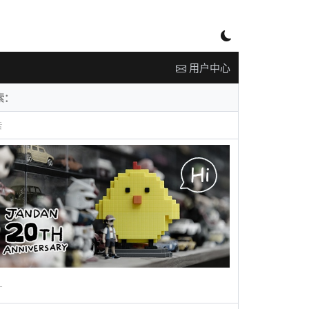
用户中心
告
广