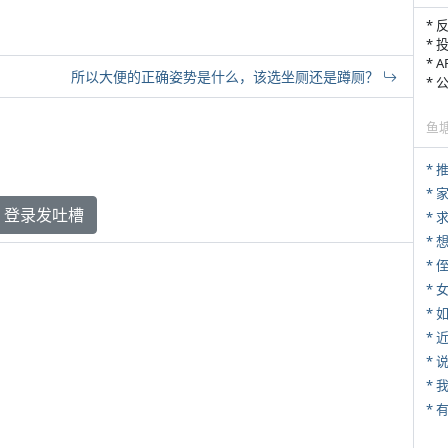
* 
* 
* 
所以大便的正确姿势是什么，该选坐厕还是蹲厕？
*
鱼
*
*
登录发吐槽
*
* 
*
*
*
*
*