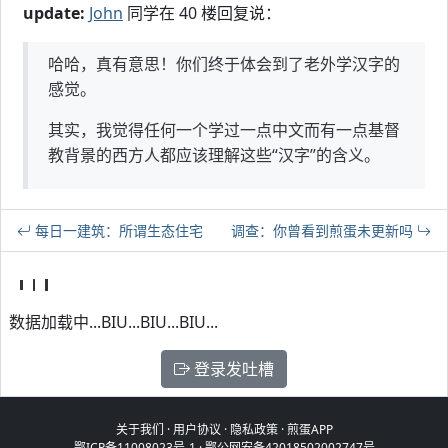
update:
John
同学在 40 楼回复说：
哈哈，真有意思！你们终于体会到了老外学汉字的
感觉。
其实，我觉得任何一个学过一点中文而有一点基督
教背景的西方人都应该理解这些“汉字”的含义。
每日一建筑：所谓生态住宅
调查：你曾看到煎蛋未更新吗
数据加载中...BIU...BIU...BIU...
登录发吐槽
关于我们
·
用户协议
·
隐私政策
·
煎蛋APP
鄂ICP备11008023号-1
·
鄂公网安备42018502002747号