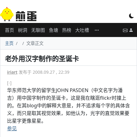
首页
树洞
无聊图
鱼塘
热榜
大吐槽
主页
文章正文
老外用汉字制作的圣诞卡
iriart
发布于 2008.09.27 , 22:39
[-]
华东师范大学的留学生JOHN PASDEN（中文名字为潘
吉）用中国字制作的圣诞卡，这是我在瞎逛flickr时撞上
的。在其blog中的解释大意是，并不追求每个字的具体含
义，而只是取其视觉效果，如他认为，光字的直觉效果要
比星字更像星星。
参见