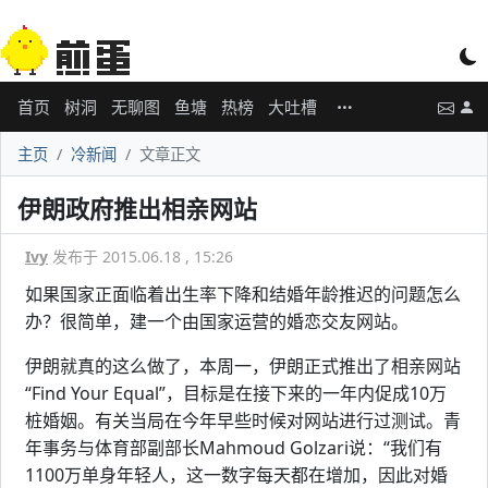
首页
树洞
无聊图
鱼塘
热榜
大吐槽
主页
冷新闻
文章正文
伊朗政府推出相亲网站
Ivy
发布于 2015.06.18 , 15:26
如果国家正面临着出生率下降和结婚年龄推迟的问题怎么
办？很简单，建一个由国家运营的婚恋交友网站。
伊朗就真的这么做了，本周一，伊朗正式推出了相亲网站
“Find Your Equal”，目标是在接下来的一年内促成10万
桩婚姻。有关当局在今年早些时候对网站进行过测试。青
年事务与体育部副部长Mahmoud Golzari说：“我们有
1100万单身年轻人，这一数字每天都在增加，因此对婚