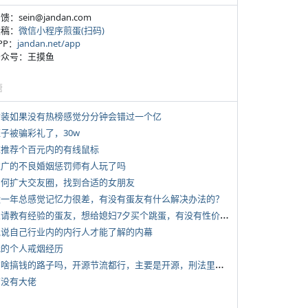
反馈：sein@jandan.com
投稿：
微信小程序煎蛋(扫码)
APP：
jandan.net/app
 公众号：王摸鱼
塘
 女装如果没有热榜感觉分分钟会错过一个亿
侄子被骗彩礼了，30w
 求推荐个百元内的有线鼠标
 推广的不良婚姻惩罚师有人玩了吗
 如何扩大交友圈，找到合适的女朋友
 近一年总感觉记忆力很差，有没有蛋友有什么解决办法的？
*
想请教有经验的蛋友，想给媳妇7夕买个跳蛋，有没有性价比高的推荐
 说说自己行业内的内行人才能了解的内幕
 我的个人戒烟经历
*
有啥搞钱的路子吗，开源节流都行，主要是开源，刑法里的咱不做
有没有大佬