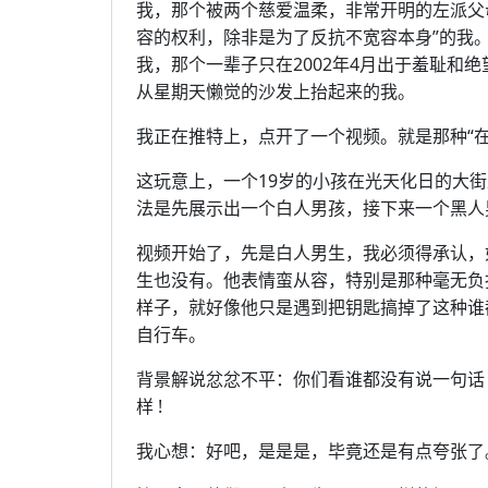
我，那个被两个慈爱温柔，非常开明的左派父
容的权利，除非是为了反抗不宽容本身”的我
我，那个一辈子只在2002年4月出于羞耻和
从星期天懒觉的沙发上抬起来的我。
我正在推特上，点开了一个视频。就是那种“
这玩意上，一个19岁的小孩在光天化日的大
法是先展示出一个白人男孩，接下来一个黑人
视频开始了，先是白人男生，我必须得承认，
生也没有。他表情蛮从容，特别是那种毫无负
样子，就好像他只是遇到把钥匙搞掉了这种谁
自行车。
背景解说忿忿不平：你们看谁都没有说一句话
样 !
我心想：好吧，是是是，毕竟还是有点夸张了