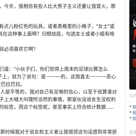
，今天，我相信有些人比大男子主义还要让我冒火，那
有点儿粉红色的玩具，或者表格里的小格子，“女士”或
消耗在这种事上面啊？归根结底，勾选女士或者小姐有啥
就必须喜欢它啊？
们道：“小伙子们，你们觉得上周末的足球比赛怎么
，就为了说句：是 ~~~~~的，这简直太~~~~~~恶心
拉巴拉巴拉。
男人是平等的，我对自己有足够的信心，以至于就算谁对
站
子上大喊大叫理所当然的事情。那家伙没说女生没权利
的标签，而这个标签呢，甚至事实上符合统计数据……
*
*
*
子。那时候我对于说女权主义者让我很烦这句话感到非常骄
煎