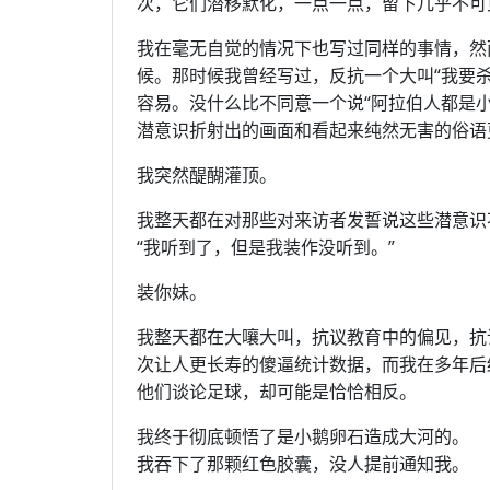
次，它们潜移默化，一点一点，留下几乎不可
我在毫无自觉的情况下也写过同样的事情，然
候。那时候我曾经写过，反抗一个大叫“我要
容易。没什么比不同意一个说“阿拉伯人都是
潜意识折射出的画面和看起来纯然无害的俗语
我突然醍醐灌顶。
我整天都在对那些对来访者发誓说这些潜意识
“我听到了，但是我装作没听到。”
装你妹。
我整天都在大嚷大叫，抗议教育中的偏见，抗
次让人更长寿的傻逼统计数据，而我在多年后
他们谈论足球，却可能是恰恰相反。
我终于彻底顿悟了是小鹅卵石造成大河的。
我吞下了那颗红色胶囊，没人提前通知我。