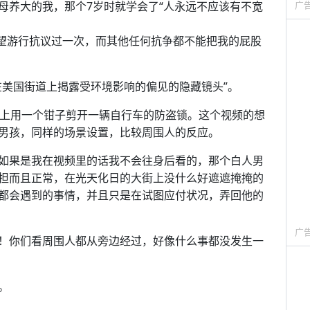
母养大的我，那个7岁时就学会了“人永远不应该有不宽
广
。
绝望游行抗议过一次，而其他任何抗争都不能把我的屁股
在美国街道上揭露受环境影响的偏见的隐藏镜头”。
街上用一个钳子剪开一辆自行车的防盗锁。这个视频的想
男孩，同样的场景设置，比较周围人的反应。
如果是我在视频里的话我不会往身后看的，那个白人男
担而且正常，在光天化日的大街上没什么好遮遮掩掩的
都会遇到的事情，并且只是在试图应付状况，弄回他的
广
！你们看周围人都从旁边经过，好像什么事都没发生一
。