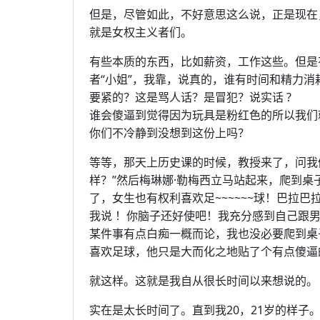
但是，尽管如此，不好意思这么说，正是现在
就是女权主义者们。
有些本质的东西，比如薪资，工作这些。但是
者“小姐”，我靠，说真的，谁有时间和精力
要紧的？这是骂人话？是冒犯？说实话 ?
谁会傻逼到觉得因为玩具是粉红色的所以我们
你们不冷静到没想到这份上吗？
等等，那天上历史课的时候，教授来了，问我
样？”然后梅琳娜·勒梅西立马站起来，爬到桌子上
了，女生也有权利喜欢足~~~~~~球！巴拉巴
我说 ！你脑子还好使吧！我充分感到自己跟
某件事有点白痴一概而论，我也没必要爬到桌
喜欢足球，他只是大而化之地贴了个有点傻逼
就这样。这就是我自从很长时间以来想说的。
实在是太长时间了。直到我20，21岁的样