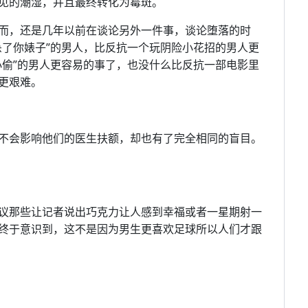
见的潮湿，并且最终转化为霉斑。
而，还是几年以前在谈论另外一件事，谈论堕落的时
杀了你婊子”的男人，比反抗一个玩阴险小花招的男人更
小偷”的男人更容易的事了，也没什么比反抗一部电影里
更艰难。
不会影响他们的医生扶额，却也有了完全相同的盲目。
议那些让记者说出巧克力让人感到幸福或者一星期射一
终于意识到，这不是因为男生更喜欢足球所以人们才跟