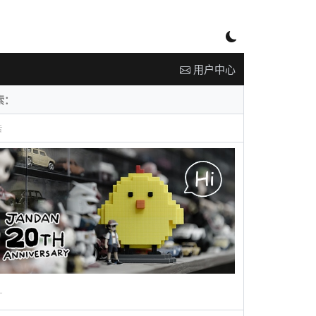
用户中心
告
广