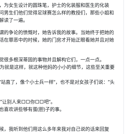
，为女生设计的圆珠笔，护士的化装服和医生的化装
问男生们他们觉得足球赛怎么样的教授们，那些小姐和
解读了一遍。
谓的争论的愤慨时，她告诉我的故事。当她终于把她的
活在罪恶中的时候，她的门房才开始正眼看她并且对她
觉很多根深蒂固的事物并且解构它们，一点一点。
“。因为就是这样，就这种他妈的小小的细节，这些至关重要
站直了，像个小士兵一样“，也不是对女孩子们说：”头
者”让别人来□□你□□吧“。
喜欢讲些够有蛋(胆)子的事。
候，我听到他们用这么多年来我对自己说的话来回复