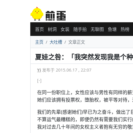
首页
树洞
女装
随手拍
无聊图
鱼塘
热榜
主页
大吐槽
文章正文
夏娃之咎：「我突然发现我是个种
Yi
发布于 2015.06.17 , 22:07
[-]
在同一份职位上，女性应该与男性有同样的薪
她们应该拥有投票权，堕胎权，被平等对待，
我们的先辈(感谢她们)早已为之奋斗，做出
不算运气最糟糕的，即便仍然有需要我们实行
我对过去几十年间的女权主义者抱有无穷的敬