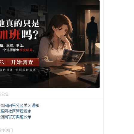
务公告
煎蛋网问答分区关闭通知
煎蛋网社区管理规定
煎蛋网官方渠道公示
蛋传送门