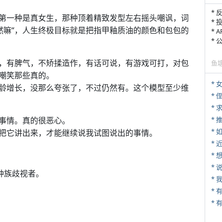
* 
第一种是真女生，那种顶着精致发型左右摇头嘲讽，词
* 
显然嘛“，人生终极目标就是把指甲釉质油的颜色和包包的
* 
*
，有脾气，不矫揉造作，有话可说，有游戏可打，对包
鱼
嘲笑那些真的。
*
龄增长，没那么夸张了，不过仍然有。这个模型至少维
* 
*
事情。真的很恶心。
*
*
把它讲出来，才能继续说我试图说出的事情。
*
*
种族歧视者。
*
* 