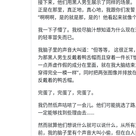
接下来，他们用黑人男生展示了同样的场景。
正是在那里，真正地，真心地，我跟你们发誓
”啊啊啊，是的就是那，是的！他看起来就像
我一下子懵了。我绞尽脑汁想知道为什么现在
的轻率冒失而已。
我脑子里的声音大叫道：”但等等， 这很正常
为那黑人男生反戴着鸭舌帽而且穿着一件长T
一点弄虚作假的成分在里面，就在我大脑结束
穿得完全一模一样”，同时把两张图像并排放
反戴着的鸭舌帽。
完蛋了，完蛋了，完蛋了。
我仍然低声咕哝了一会儿。他们可能挑选了路
一定能够找到些理由去……
然而就算他们想说什么就可以说什么，从所有
前，我的脑子里有个声音大叫小偷，但在白人