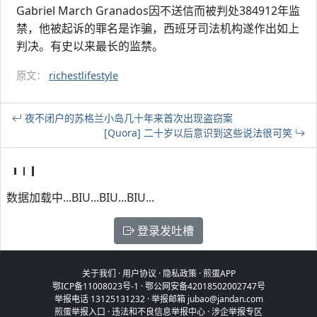
Gabriel March Granados因不送信而被判处384912年监
禁，他被起诉的罪名是诈骗，西班牙司法机构遂作出如上
判决。有史以来最长的监禁。
原文：
richestlifestyle
夜不闭户的苏格兰小岛几十年来首次出现盗窃案
[Quora] 二十岁以后意识到这些说法很可笑
数据加载中...BIU...BIU...BIU...
登录发吐槽
关于我们
·
用户协议
·
隐私政策
·
煎蛋APP
鄂ICP备11008023号-1
·
鄂公网安备42018502002747号
举报电话 13125131232 · 举报邮箱 jubao@jandan.com
煎蛋举报入口
·
违法和不良信息举报中心
·
涉企举报专区