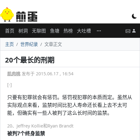
首页
树洞
无聊图
鱼塘
热榜
大吐槽
主页
世界纪录
文章正文
20个最长的刑期
肌肉桃
发布于 2015.06.17 , 16:54
[-]
只要有犯罪就会有惩罚。惩罚视犯罪的本质而定。虽然从
实际观点来看，监禁时间比犯人寿命还长看上去不太可
能，但确实有一些人被判了这么长时间的监禁。
20、Jeffrey Kollie和Ryan Brandt
被判7个终身监禁