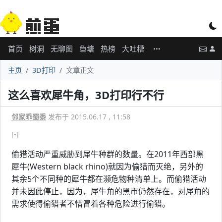
首页
树洞
无聊图
鱼塘
热榜
大吐槽
主页
3D打印
文章正文
这么喜欢犀牛角，3D打印行不行
邻家乖蜀黍
发布于 2015.06.17 , 11:58
[-]
偷猎活动严重威胁到犀牛种群的数量。在2011年西部黑
犀牛(Western black rhino)就因为偷猎而灭绝，另外的
其余5个不同种的犀牛都在濒危物种清单上。而偷猎活动
并未因此停止，因为，犀牛角的黑市仍然存在，对犀角的
需求使得偷猎者不惜冒着各种危险进行偷猎。