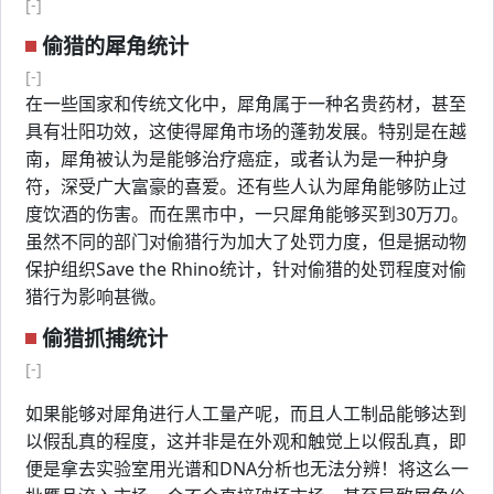
[-]
偷猎的犀角统计
[-]
在一些国家和传统文化中，犀角属于一种名贵药材，甚至
具有壮阳功效，这使得犀角市场的蓬勃发展。特别是在越
南，犀角被认为是能够治疗癌症，或者认为是一种护身
符，深受广大富豪的喜爱。还有些人认为犀角能够防止过
度饮酒的伤害。而在黑市中，一只犀角能够买到30万刀。
虽然不同的部门对偷猎行为加大了处罚力度，但是据动物
保护组织Save the Rhino统计，针对偷猎的处罚程度对偷
猎行为影响甚微。
偷猎抓捕统计
[-]
如果能够对犀角进行人工量产呢，而且人工制品能够达到
以假乱真的程度，这并非是在外观和触觉上以假乱真，即
便是拿去实验室用光谱和DNA分析也无法分辨！将这么一