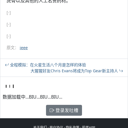
虎骨以及其他的人工名贵药材。
[-]
[-]
[-]
原文：
ieee
全程模拟：在火星生活八个月是怎样的体验
大猩猩好友Chris Evans将成为Top Gear新主持人
数据加载中...BIU...BIU...BIU...
登录发吐槽
关于我们
·
用户协议
·
隐私政策
·
煎蛋APP