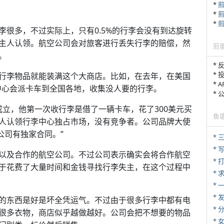
*
*
*
很多，不过实际上，只有0.5%的行李会没有到达旋转
主人认领。航空公司会对旅客进行丢失行李的赔偿，然
煎
。
* 
* 
行李物品就能装满这个大商店。比如，在去年，在美国
* 
中心会派卡车到全国各地，收集没人要的行李。
*
70年成立，他第一次收行李是借了一辆卡车，花了300美元买
鱼
人认领行李中心独占市场，没有竞争者。公司品牌大使
运输公司有独家合同。”
* 
* 
以及合作的航空公司。不过公司表示确实会将合作航空
* 
于花费了大量时间和金钱寻找行李失主，在这个过程中
*
*
*
的东西是好是坏全凭运气。不过由于很多行李中都有电
*
很多衣物，商店似乎越做越好。公司会把不想要的物品
*