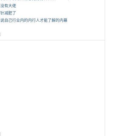
有没有大佬
打针减肥了
 说说自己行业内的内行人才能了解的内幕
告
告