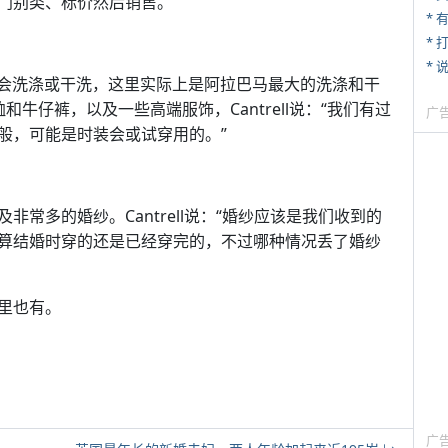
门别类、标价然后销售。
* 
* 
*
都会洗涤或干洗，这里实际上是阿拉巴马最大的洗涤和干
牛仔裤，以及一些高端服饰，Cantrell说：“我们有过
广
般，可能是时装会或试穿用的。”
常多的婚纱。Cantrell说：“婚纱应该是我们收到的
算结婚时穿的还是已经穿完的，不过哪种情况丢了婚纱
里也有。
广