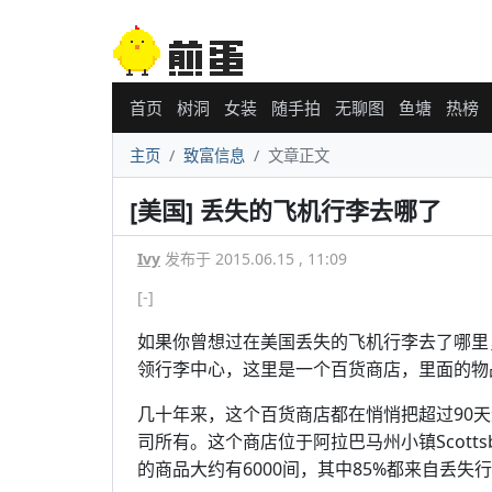
首页
树洞
女装
随手拍
无聊图
鱼塘
热榜
主页
致富信息
文章正文
[美国] 丢失的飞机行李去哪了
Ivy
发布于 2015.06.15 , 11:09
[-]
如果你曾想过在美国丢失的飞机行李去了哪里
领行李中心，这里是一个百货商店，里面的物
几十年来，这个百货商店都在悄悄把超过90
司所有。这个商店位于阿拉巴马州小镇Scott
的商品大约有6000间，其中85%都来自丢