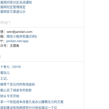
煎蛋网问答分区关闭通知
煎蛋网社区管理规定
煎蛋网官方渠道公示
蛋传送门
反馈：sein@jandan.com
投稿：
微信小程序煎蛋(扫码)
APP：
jandan.net/app
 公众号：王摸鱼
塘
三十有七（2019）
写着玩儿
打工记、
 求推荐个百元内的有线鼠标
 一狠心买了绿皮车的软卧
 发财从今天开始
 分享一个较低成本改善久坐办公腰臀压力的方案
 女装如果没有热榜感觉分分钟会错过一个亿