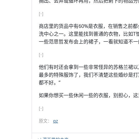
捐出、丢弃或循环再用，然后把剩下的物品分
[-]
商店里的货品中有60%是衣服，在销售之前
洗中心之一。这里能找到普通的衣物，比如T恤和
一些范思哲发布会上的裙子，一看就知道不一
[-]
他们有时还会拿到一些非常怪异的苏格兰裙以及非
最多的特殊服饰了，我们不清楚这些婚纱是打
都不好。”
如果你想买一些休闲一些的衣服，别担心，这
[-]
原文：
qz