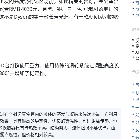
上次的亮度仍有记忆功能。如此精美的台灯，完全适合
*
(合RMB 4030元，有黑、银、白三色可选)和落地灯的
*
*
。这不是Dyson的第一款长寿光源，有一款Ariel系列的吸
煎
* 
* 
* 
*
LED台灯确使用重力。使用特殊的滑轮系统让调整高度长
鱼
60°并增加了稳定性。
* 
* 
*
*
过在全封闭真空管内的液体的蒸发与凝结来传递热量，它利用
*
效果。具有很高的导热性、优良的等温性、可远距离传热、恒
*
成的换热器具有传热效率高、结构紧凑、流体阻损小等优点。由
*
露点腐蚀。但价格相对较高。
* 