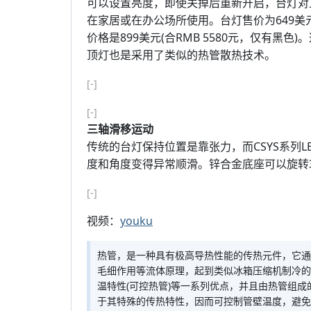
可以设置亮度，即使关掉后重新开启，台灯对
在家居或在办公场所使用。台灯售价为649美元
价格是899美元(合RMB 5580元，仅有黑色)
顶灯也是采用了类似的热管散热技术。
[-]
[-]
三轴滑移运动
传统的台灯保持位置是靠张力，而CSYS系列
度和角度变得异常顺滑。锌合金底座可以旋转3
[-]
视频：
youku
热管，是一种具有极高导热性能的传热元件，它通
毛细作用等流体原理，起到类似冰箱压缩机制冷的
温特性(可控热管)等一系列优点，并且由热管组
于其特殊的传热特性，因而可控制管壁温度，避免