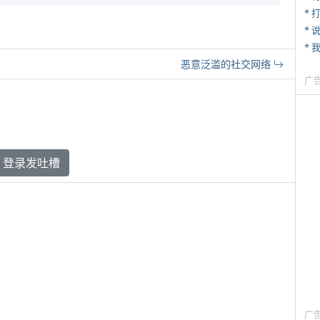
* 
*
* 
恶意泛滥的社交网络
广
登录发吐槽
广