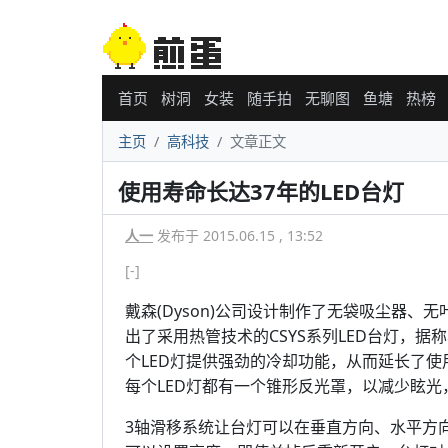
首页
树洞
女装
随手拍
无聊图
鱼塘
热榜
主页
高科技
文章正文
使用寿命长达37年的LED台灯
人一
发布于 2015.06.15 , 13:52
[-]
戴森(Dyson)公司设计制作了无袋吸尘器
出了采用热管技术的CSYS系列LED台灯，据
个LED灯提供强劲的冷却功能，从而延长了
每个LED灯都有一个锥形反光罩，以减少眩
3轴滑移系统让台灯可以在垂直方向、水平方