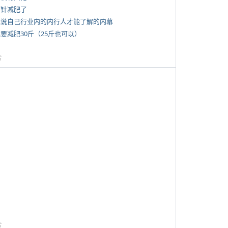
打针减肥了
 说说自己行业内的内行人才能了解的内幕
我要减肥30斤（25斤也可以）
告
告