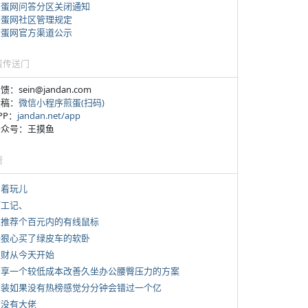
煎蛋网问答分区关闭通知
煎蛋网社区管理规定
煎蛋网官方渠道公示
蛋传送门
反馈：sein@jandan.com
投稿：
微信小程序煎蛋(扫码)
APP：
jandan.net/app
 公众号：王摸鱼
塘
写着玩儿
打工记、
 求推荐个百元内的有线鼠标
 一狠心买了绿皮车的软卧
 发财从今天开始
 分享一个较低成本改善久坐办公腰臀压力的方案
 女装如果没有热榜感觉分分钟会错过一个亿
有没有大佬