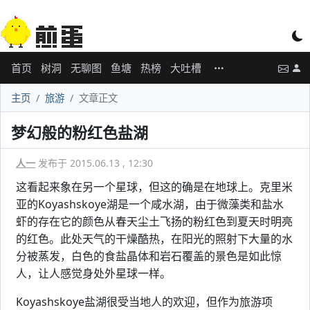
首页
树洞
无聊图
鱼塘
热榜
大吐槽
主页
旅游
文章正文
梦幻般的粉红色盐湖
人一
发布于 2015.06.13 , 12:30
这看起来象在另一个星球，但这的确是在地球上。克里米
亚的Koyashskoye湖是一个咸水湖，由于微藻类和盐水
虾的存在它的颜色从春天尘土飞扬的粉红色到夏天时明亮
的红色。此处天气的干燥酷热，在阳光的照射下大量的水
分被蒸发，白色的食盐晶体和岩石覆盖的景色是如此惊
人，让人感觉身处外星球一样。
Koyashskoye盐湖很受当地人的欢迎，但作为旅游项