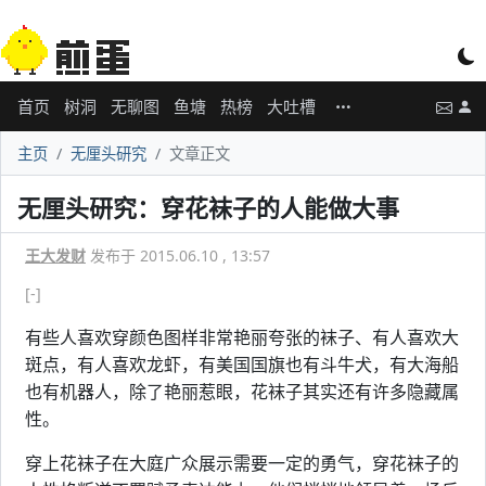
首页
树洞
无聊图
鱼塘
热榜
大吐槽
主页
无厘头研究
文章正文
无厘头研究：穿花袜子的人能做大事
王大发财
发布于 2015.06.10 , 13:57
[-]
有些人喜欢穿颜色图样非常艳丽夸张的袜子、有人喜欢大
斑点，有人喜欢龙虾，有美国国旗也有斗牛犬，有大海船
也有机器人，除了艳丽惹眼，花袜子其实还有许多隐藏属
性。
穿上花袜子在大庭广众展示需要一定的勇气，穿花袜子的