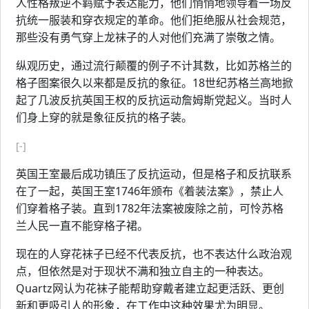
人性格叛逆不羁赋予表达能力，他们悄悄地领导着一场反
抗统一服装和穿衣规定的革命。他们拒绝服从社会规范，
那些没有勇气穿上龙袜子的人对他们充满了崇敬之情。
纵观历史，通过流行颠覆的例子不计其数，比如苏格兰的
格子图案很久以来都是反抗的象征。18世纪苏格兰高地掀
起了几波反抗英国王权的反抗运动詹姆斯党起义。当时人
们身上穿的就是象征反抗的格子装。
[-]
英国王室最后成功镇压了反抗运动，但是格子和反抗联系
在了一起，英国王室1746年颁布《着装法案》，禁止人
们穿着格子装。直到1782年法案被废除之前，可怜苏格
兰人民一直不能穿格子裙。
现在的人穿花袜子已经不代表反抗，也不表达什么政治观
点，但依然是对于现状不满和独立自主的一种表达。
Quartz网认为花袜子能帮助穿戴者建立起更活跃、更创
新和更吸引人的形象，在工作中这种效果尤为明显。