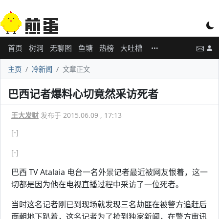
首页
树洞
无聊图
鱼塘
热榜
大吐槽
主页
冷新闻
文章正文
巴西记者爆料心切竟然采访死者
王大发财
发布于 2015.06.09 , 17:13
[-]
[-]
巴西 TV Atalaia 电台一名外景记者最近被网友恨着，这一
切都是因为他在电视直播过程中采访了一位死者。
当时这名记者刚已到现场就发现三名劫匪在被警方追赶后
面朝地下趴着，这名记者为了抢到独家新闻，在警方审讯