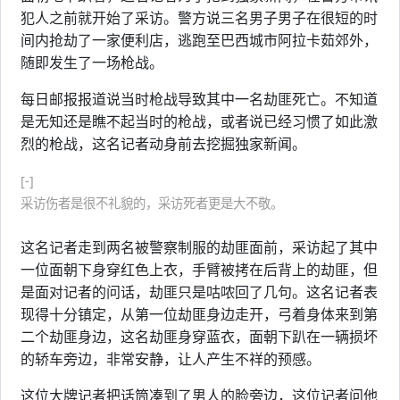
犯人之前就开始了采访。警方说三名男子男子在很短的时
间内抢劫了一家便利店，逃跑至巴西城市阿拉卡茹郊外，
随即发生了一场枪战。
每日邮报报道说当时枪战导致其中一名劫匪死亡。不知道
是无知还是瞧不起当时的枪战，或者说已经习惯了如此激
烈的枪战，这名记者动身前去挖掘独家新闻。
[-]
采访伤者是很不礼貌的，采访死者更是大不敬。
这名记者走到两名被警察制服的劫匪面前，采访起了其中
一位面朝下身穿红色上衣，手臂被拷在后背上的劫匪，但
是面对记者的问话，劫匪只是咕哝回了几句。这名记者表
现得十分镇定，从第一位劫匪身边走开，弓着身体来到第
二个劫匪身边，这名劫匪身穿蓝衣，面朝下趴在一辆损坏
的轿车旁边，非常安静，让人产生不祥的预感。
这位大牌记者把话筒凑到了男人的脸旁边，这位记者问他