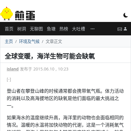
首页
树洞
无聊图
鱼塘
热榜
大吐槽
主页
环境及气候
文章正文
全球变暖，海洋生物可能会缺氧
island
发布于 2015.06.10 , 10:23
[-]
登山者在攀登山峰的时候通常都会携带氧气瓶。体力活动
的消耗以及高海拔地区的缺氧是他们面临的最大挑战之
一。
如果海水的温度继续升高，海洋里的动物也会面临相同的
情况。温暖的水温将加快动物的代谢，这是一个消耗氧气