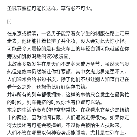
圣诞节蛋糕可能长这样，草莓必不可少。
[-]
在东京或横滨，一名男子能穿着女学生的制服在路上走来
走去，他还能扎着长辫子并化妆，没人会对此大惊小怪。
可能最令人震惊的是有些火车上的年轻白领可能就坐在你
旁边如饥似渴地阅读X级漫画。
鬼故事多数发生在夏天而不是冬天或万圣节，虽然天气炎
热但鬼故事仍然能让你打寒颤，其中女鬼比男鬼更吓人。
人们通常会给书包书皮，除了他们不想让别人知道自己在
看什么之外，还想借此好好保存书籍。
并非所有的列车都很拥挤，这样的事情只会发生在最繁忙
的时候。列车拥挤的时候你也有位置可以站。
东京的生活节奏真的非常非常快。在我看来它至少是纽约
市的两倍。因为时间有限，人们通常走得很快。如果你走
得太慢还有可能会被撞到，不过你会被陌生人扶起来。
人们不管在哪里以何种姿势都能睡着，尤其是在列车上。