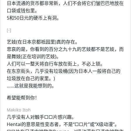
日本流通的货币都非常新，人们不会将它们皱巴巴地放在
口袋或钱包里。
5和50日元的硬币上有洞。
[-]
艺妓(在日本京都祗园里)真的存在。
悲哀的是，你看到的百分之九十九的艺妓都不是艺妓，而
是舞妓(正在培训的艺妓)。
人们可以一整天将自行车放在街上，不必上锁。
在东京街头，几乎没有垃圾桶(因为日本人一般将自己的
垃圾放在自己的家里。)
……这就是我能想到的。
希望能帮到你！
Makiko Itoh
几乎没有人对触手□□片感兴趣。
Hentai的意思是性变态者，不是“□□片”或“X级动漫”。