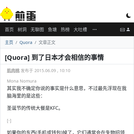
首页
树洞
无聊图
鱼塘
热榜
大吐槽
主页
Quora
文章正文
[Quora] 到了日本才会相信的事情
肌肉桃
发布于 2015.06.09 , 10:10
Mona Nomura
其实我不确定你说的事实是什么意思，不过最先浮现在我
脑海里的是这些：
圣诞节的传统大餐是KFC。
[-]
如果你的东西(手机或钱包)掉了，它们通常会在失物招领