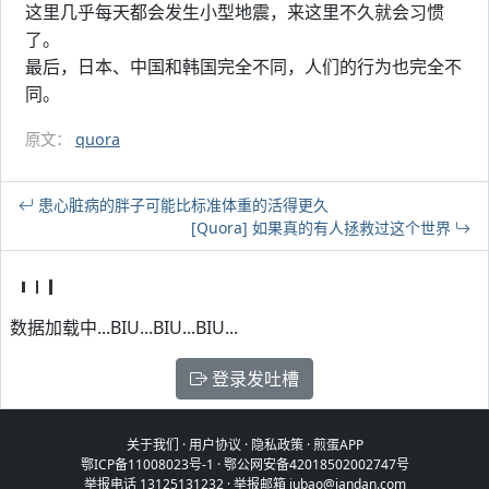
这里几乎每天都会发生小型地震，来这里不久就会习惯
了。
最后，日本、中国和韩国完全不同，人们的行为也完全不
同。
原文：
quora
患心脏病的胖子可能比标准体重的活得更久
[Quora] 如果真的有人拯救过这个世界
数据加载中...BIU...BIU...BIU...
登录发吐槽
关于我们
·
用户协议
·
隐私政策
·
煎蛋APP
鄂ICP备11008023号-1
·
鄂公网安备42018502002747号
举报电话 13125131232 · 举报邮箱 jubao@jandan.com