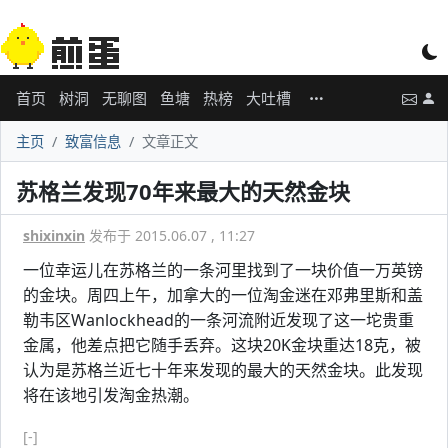
首页
树洞
无聊图
鱼塘
热榜
大吐槽
主页
致富信息
文章正文
苏格兰发现70年来最大的天然金块
shixinxin
发布于 2015.06.07 , 11:27
一位幸运儿在苏格兰的一条河里找到了一块价值一万英镑
的金块。周四上午，加拿大的一位淘金迷在邓弗里斯和盖
勒韦区Wanlockhead的一条河流附近发现了这一坨贵重
金属，他差点把它随手丢弃。这块20K金块重达18克，被
认为是苏格兰近七十年来发现的最大的天然金块。此发现
将在该地引发淘金热潮。
[-]