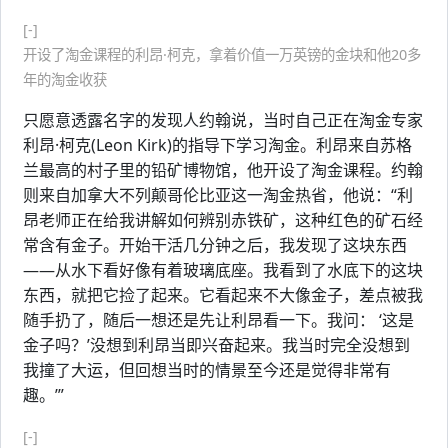
[-]
开设了淘金课程的利昂·柯克，拿着价值一万英镑的金块和他20多
年的淘金收获
只愿意透露名字的发现人约翰说，当时自己正在淘金专家
利昂·柯克(Leon Kirk)的指导下学习淘金。利昂来自苏格
兰最高的村子里的铅矿博物馆，他开设了淘金课程。约翰
则来自加拿大不列颠哥伦比亚这一淘金热省，他说：“利
昂老师正在给我讲解如何辨别赤铁矿，这种红色的矿石经
常含有金子。开始干活几分钟之后，我发现了这块东西
——从水下看好像有着玻璃底座。我看到了水底下的这块
东西，就把它捡了起来。它看起来不大像金子，差点被我
随手扔了，随后一想还是先让利昂看一下。我问： ‘这是
金子吗？’没想到利昂当即兴奋起来。我当时完全没想到
我撞了大运，但回想当时的情景至今还是觉得非常有
趣。’”
[-]