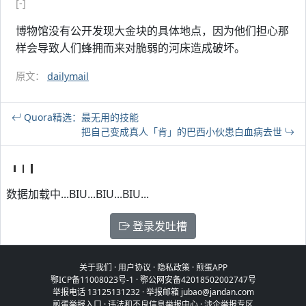
[-]
博物馆没有公开发现大金块的具体地点，因为他们担心那
样会导致人们蜂拥而来对脆弱的河床造成破坏。
原文：
dailymail
Quora精选：最无用的技能
把自己变成真人「肯」的巴西小伙患白血病去世
数据加载中...BIU...BIU...BIU...
登录发吐槽
关于我们
·
用户协议
·
隐私政策
·
煎蛋APP
鄂ICP备11008023号-1
·
鄂公网安备42018502002747号
举报电话 13125131232 · 举报邮箱 jubao@jandan.com
煎蛋举报入口
·
违法和不良信息举报中心
·
涉企举报专区