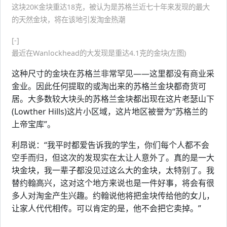
这块20K金块重达18克，被认为是苏格兰近七十年来发现的最大
的天然金块，将在该地引发淘金热潮
[-]
最近在Wanlockhead的大发现是重达4.1克的金块(左图)
这种尺寸的金块在苏格兰非常罕见——这里都没有商业采
金业。因此任何提取的或淘出来的苏格兰金块都奇货可
居。大多数较大块头的苏格兰金块都出现在这片老瑟山下
(Lowther Hills)这片小区域，这片地区被誉为“苏格兰的
上帝宝库”。
利昂说：“我平时都爱告诉我的学生，你们每个人都不会
空手而归，但这次的发现实在太让人意外了。真的是一大
块金块，我一辈子都没见过这么大的金块，太特别了。我
替约翰高兴，这对这个地方来说也是一件好事，将会有很
多人对淘金产生兴趣。约翰说他将把金块传给他的女儿，
让家人代代相传。可以肯定的是，他不会把它卖掉。”