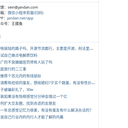
反馈：sein@jandan.com
投稿：
微信小程序煎蛋(扫码)
APP：
jandan.net/app
 公众号：王摸鱼
塘
*
有啥搞钱的路子吗，开源节流都行，主要是开源，刑法里的咱不做
 尝试自己做点电解质饮料
 推广的不良婚姻惩罚师有人玩了吗
 家庭旅行的二三事
 求推荐个百元内的有线鼠标
*
想请教有经验的蛋友，想给媳妇7夕买个跳蛋，有没有性价比高的推荐
侄子被骗彩礼了，30w
 女装如果没有热榜感觉分分钟会错过一个亿
 如何扩大交友圈，找到合适的女朋友
 近一年总感觉记忆力很差，有没有蛋友有什么解决办法的？
 说说自己行业内的内行人才能了解的内幕