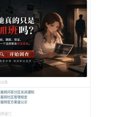
务公告
煎蛋网问答分区关闭通知
煎蛋网社区管理规定
煎蛋网官方渠道公示
蛋传送门