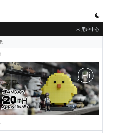
用户中心
告
广