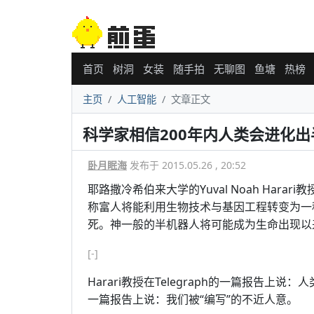
首页
树洞
女装
随手拍
无聊图
鱼塘
热榜
主页
人工智能
文章正文
科学家相信200年内人类会进化
卧月眠海
发布于 2015.05.26 , 20:52
耶路撒冷希伯来大学的Yuval Noah Har
称富人将能利用生物技术与基因工程转变为一
死。神一般的半机器人将可能成为生命出现以
[-]
Harari教授在Telegraph的一篇报告
一篇报告上说：我们被“编写”的不近人意。