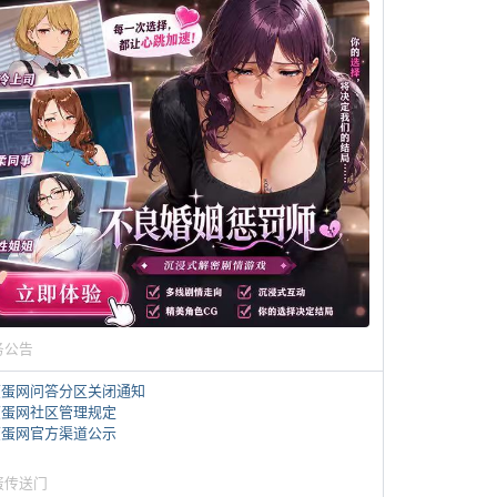
务公告
煎蛋网问答分区关闭通知
煎蛋网社区管理规定
煎蛋网官方渠道公示
蛋传送门