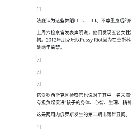
[-]
法庭认为这些舞蹈□□、□□、不尊重身后的
上周六检察官发表声明说，他们发现五名女性
拘。2012年朋克乐队Pussy Riot因为
处两年监禁。
[-]
[-]
[-]
诺沃罗西斯克区检察官也说对于其中一名未满
有担负起促进“孩子的身体、心智、生理、精神
这是两周内俄罗斯发生的第二期电臀舞丑闻。
[-]