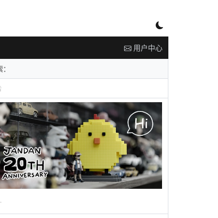
用户中心
告
广