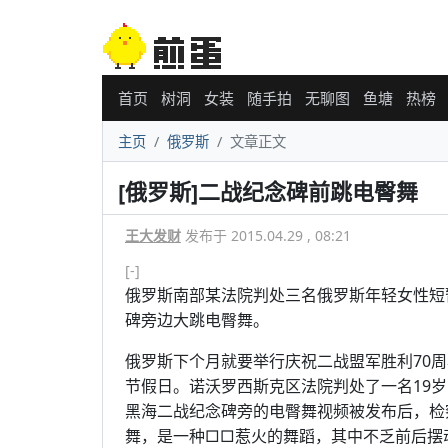
首页
树洞
女装
随手拍
无聊图
鱼塘
热榜
主页
俄罗斯
文章正文
[俄罗斯]二战纪念碑前跳电臀舞
王大发财
发布于 2015.04.29 , 08:21
[-]
俄罗斯南部某法院判处三名俄罗斯年轻女性短
碑旁边大跳电臀舞。
俄罗斯下个月就要举行庆祝二战盟军胜利70
节假日。诺沃罗西斯克区法院判处了一名19岁
黑海二战纪念碑旁的电臀舞视频被发布后，检
舞，是一种□□惹火的舞蹈，其中不乏前后摆