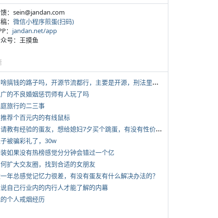
反馈：sein@jandan.com
投稿：
微信小程序煎蛋(扫码)
APP：
jandan.net/app
 公众号：王摸鱼
塘
*
有啥搞钱的路子吗，开源节流都行，主要是开源，刑法里的咱不做
 推广的不良婚姻惩罚师有人玩了吗
 家庭旅行的二三事
 求推荐个百元内的有线鼠标
*
想请教有经验的蛋友，想给媳妇7夕买个跳蛋，有没有性价比高的推荐
侄子被骗彩礼了，30w
 女装如果没有热榜感觉分分钟会错过一个亿
 如何扩大交友圈，找到合适的女朋友
 近一年总感觉记忆力很差，有没有蛋友有什么解决办法的？
 说说自己行业内的内行人才能了解的内幕
 我的个人戒烟经历