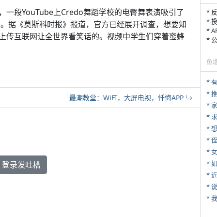
段YouTube上Credo舞蹈学校的电臀舞表演吸引了
* 
* 
愤怒。据《莫斯科时报》报道，官方已经展开调查，想要知
* 
上传互联网让全世界看笑话的。视频中学生们穿着蜜蜂
*
鱼
*
最潮教堂：WiFI，大屏电视，忏悔APP
*
*
* 
*
*
登录发吐槽
*
*
*