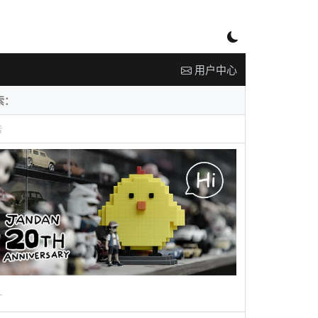
用户中心
告
广