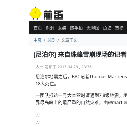
首页
树洞
女装
随手拍
无聊图
鱼塘
热榜
主页
悲剧
文章正文
[尼泊尔] 来自珠峰雪崩现场的记
人一
发布于 2015.04.28 , 23:36
尼泊尔地震之后，BBC记者Thomas Mart
18人死亡。
一团队抵达一号大本营时遭遇到7.8级地震
界最高峰上的最严重的自然灾难，由@martie
[-]
[-]