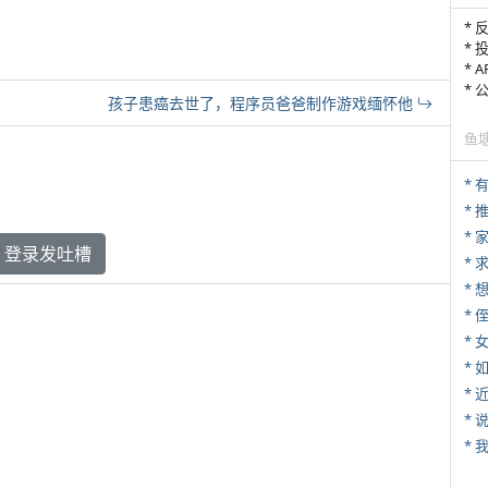
* 
* 
* 
*
孩子患癌去世了，程序员爸爸制作游戏缅怀他
鱼
*
*
登录发吐槽
*
* 
*
*
*
*
*