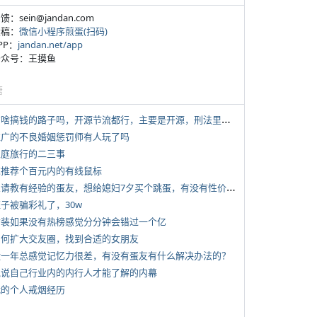
反馈：sein@jandan.com
投稿：
微信小程序煎蛋(扫码)
APP：
jandan.net/app
 公众号：王摸鱼
塘
*
有啥搞钱的路子吗，开源节流都行，主要是开源，刑法里的咱不做
 推广的不良婚姻惩罚师有人玩了吗
 家庭旅行的二三事
 求推荐个百元内的有线鼠标
*
想请教有经验的蛋友，想给媳妇7夕买个跳蛋，有没有性价比高的推荐
侄子被骗彩礼了，30w
 女装如果没有热榜感觉分分钟会错过一个亿
 如何扩大交友圈，找到合适的女朋友
 近一年总感觉记忆力很差，有没有蛋友有什么解决办法的？
 说说自己行业内的内行人才能了解的内幕
 我的个人戒烟经历