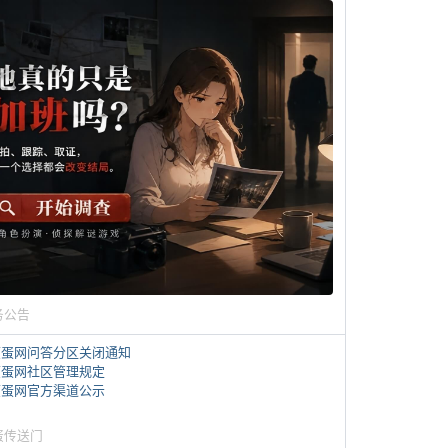
务公告
煎蛋网问答分区关闭通知
煎蛋网社区管理规定
煎蛋网官方渠道公示
蛋传送门