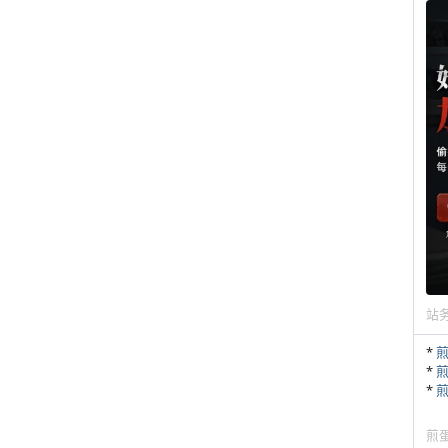
站
*
*
*
煎