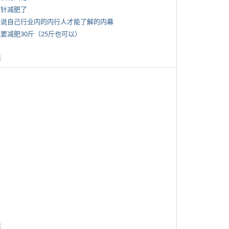
打针减肥了
 说说自己行业内的内行人才能了解的内幕
我要减肥30斤（25斤也可以）
告
告