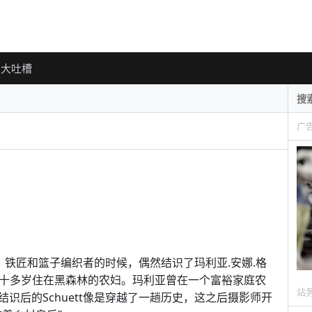
大吐槽
广
寻鞋匠、铁匠和篮子编织者的时候，偶然结识了玛利亚.安娜.格
m)，一位九十多岁住在黑森林的农妇。玛利亚曾在一个富裕家庭农
站
识后的Schuett像是穿越了一趟历史，这之后摄影师开