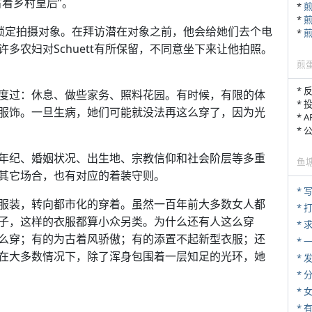
着乡村皇后”。
*
*
文本锁定拍摄对象。在拜访潜在对象之前，他会给她们去个电
*
多农妇对Schuett有所保留，不同意坐下来让他拍照。
煎
* 
度过：休息、做些家务、照料花园。有时候，有限的体
* 
服饰。一旦生病，她们可能就没法再这么穿了，因为光
* 
*
年纪、婚姻状况、出生地、宗教信仰和社会阶层等多重
鱼
其它场合，也有对应的着装守则。
* 
服装，转向都市化的穿着。虽然一百年前大多数女人都
* 
子，这样的衣服都算小众另类。为什么还有人这么穿
*
么穿；有的为古着风骄傲；有的添置不起新型衣服；还
*
在大多数情况下，除了浑身包围着一层知足的光环，她
*
*
*
* 