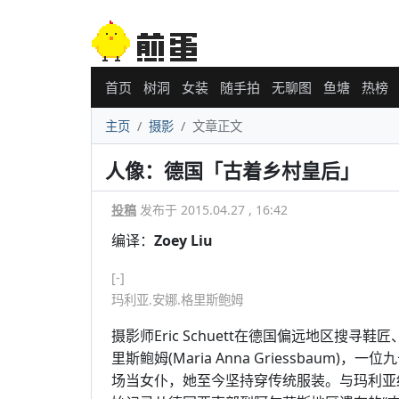
首页
树洞
女装
随手拍
无聊图
鱼塘
热榜
主页
摄影
文章正文
人像：德国「古着乡村皇后」
投稿
发布于 2015.04.27 , 16:42
编译：
Zoey Liu
[-]
玛利亚.安娜.格里斯鲍姆
摄影师Eric Schuett在德国偏远地区搜
里斯鲍姆(Maria Anna Griessbau
场当女仆，她至今坚持穿传统服装。与玛利亚结