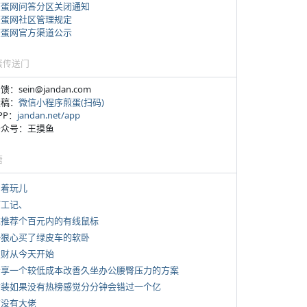
煎蛋网问答分区关闭通知
煎蛋网社区管理规定
煎蛋网官方渠道公示
蛋传送门
反馈：sein@jandan.com
投稿：
微信小程序煎蛋(扫码)
APP：
jandan.net/app
 公众号：王摸鱼
塘
写着玩儿
打工记、
 求推荐个百元内的有线鼠标
 一狠心买了绿皮车的软卧
 发财从今天开始
 分享一个较低成本改善久坐办公腰臀压力的方案
 女装如果没有热榜感觉分分钟会错过一个亿
有没有大佬