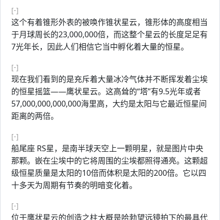
[-]
这个有着锥形外表的被唤作锥状星云，锥形体的高度相当
于月球周长的23,000,000倍，而这整个星云的长度足足有
7光年长，因此人们相信它当中孵化着大量的恒星。
[-]
现在我们看到的是充斥着大量冰冷气体并不断挥发着尘埃
的恒星摇篮——鹰状星云。这高耸的“塔”有9.5光年或者
57,000,000,000,000海里高，大约是太阳与它最近恒星间
距离的两倍。
[-]
船尾座 RS星，是南半球天空上一颗明星，就是图片中央
那颗。嵌在尘埃中的它将周围的尘埃都照得通亮。这颗超
级恒星质量是太阳的10倍而体积是太阳的200倍。它以四
十多天为周期有节奏的明暗变化着。
[-]
位于鹰状星云的创造之柱大概是哈勃望远镜拍下的最具代