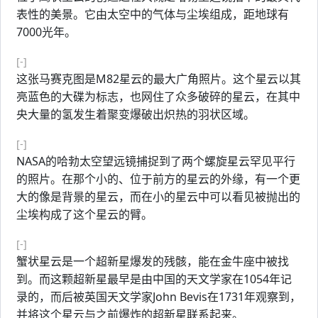
表性的美景。它由太空中的气体与尘埃组成，距地球有
7000光年。
[-]
这张马赛克图是M82星云的最大广角照片。这个星云以其
亮蓝色的大碟为标志，也网住了众多破碎的星云，在其中
央大量的氢发生着聚变爆破出炽热的羽状区域。
[-]
NASA的哈勃太空望远镜捕捉到了两个螺旋星云罕见平行
的照片。在那个小的、位于前方的星云的外缘，有一个更
大的像是背景的星云，而在小的星云中可以看见被抛出的
尘埃构成了这个星云的臂。
[-]
蟹状星云是一个超新星爆发的残骸，能在金牛座中被找
到。而这颗超新星最早是由中国的天文学家在1054年记
录的，而后被英国天文学家John Bevis在1731年观察到，
并将这个星云与之前爆炸的超新星联系起来。