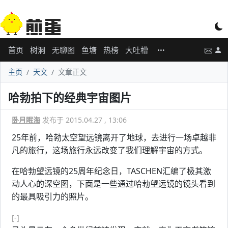
首页
树洞
无聊图
鱼塘
热榜
大吐槽
主页
天文
文章正文
哈勃拍下的经典宇宙图片
卧月眠海
发布于 2015.04.27 , 13:06
25年前，哈勃太空望远镜离开了地球，去进行一场卓越非
凡的旅行，这场旅行永远改变了我们理解宇宙的方式。
在哈勃望远镜的25周年纪念日，TASCHEN汇编了极其激
动人心的深空图，下面是一些通过哈勃望远镜的镜头看到
的最具吸引力的照片。
[-]