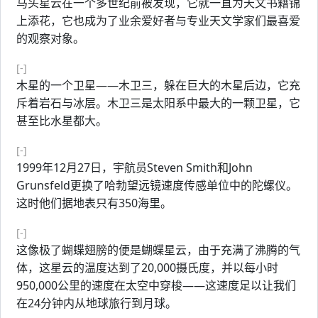
马头星云在一个多世纪前被发现，它就一直为天文书籍锦
上添花，它也成为了业余爱好者与专业天文学家们最喜爱
的观察对象。
[-]
木星的一个卫星——木卫三，躲在巨大的木星后边，它充
斥着岩石与冰层。木卫三是太阳系中最大的一颗卫星，它
甚至比水星都大。
[-]
1999年12月27日，宇航员Steven Smith和John
Grunsfeld更换了哈勃望远镜速度传感单位中的陀螺仪。
这时他们据地表只有350海里。
[-]
这像极了蝴蝶翅膀的便是蝴蝶星云，由于充满了沸腾的气
体，这星云的温度达到了20,000摄氏度，并以每小时
950,000公里的速度在太空中穿梭——这速度足以让我们
在24分钟内从地球旅行到月球。