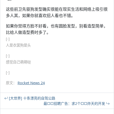
这些前卫先驱狗发型确实很能在现实生活和网络上吸引很
多人其，如果你就喜欢招人看也不错。
如果你觉得方脸不好看，也有圆脸发型，别看造型简单，
比给人做造型费时多了。
[-]
人是衣裳狗是头
[-]
感觉自己萌萌哒
[-]
原文：
Rocket News 24
[大世界] 十条漂亮的自驾公路
最□□招聘广告：求2个□□炸天的开发