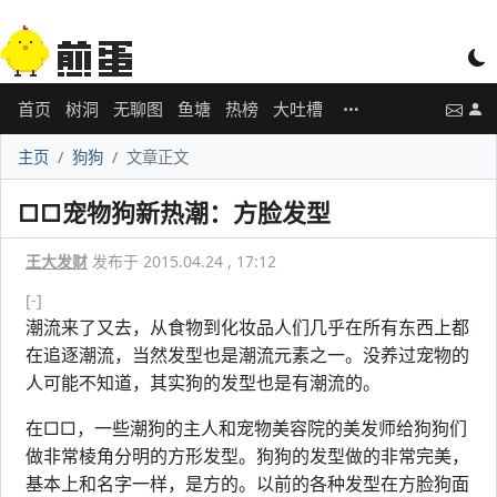
首页
树洞
无聊图
鱼塘
热榜
大吐槽
主页
狗狗
文章正文
□□宠物狗新热潮：方脸发型
王大发财
发布于 2015.04.24 , 17:12
[-]
潮流来了又去，从食物到化妆品人们几乎在所有东西上都
在追逐潮流，当然发型也是潮流元素之一。没养过宠物的
人可能不知道，其实狗的发型也是有潮流的。
在□□，一些潮狗的主人和宠物美容院的美发师给狗狗们
做非常棱角分明的方形发型。狗狗的发型做的非常完美，
基本上和名字一样，是方的。以前的各种发型在方脸狗面