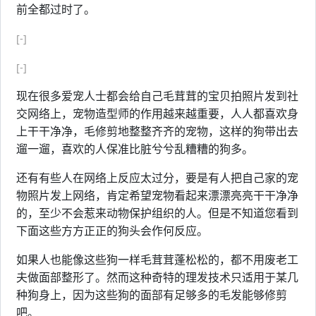
前全都过时了。
[-]
[-]
现在很多爱宠人士都会给自己毛茸茸的宝贝拍照片发到社
交网络上，宠物造型师的作用越来越重要，人人都喜欢身
上干干净净，毛修剪地整整齐齐的宠物，这样的狗带出去
遛一遛，喜欢的人保准比脏兮兮乱糟糟的狗多。
还有有些人在网络上反应太过分，要是有人把自己家的宠
物照片发上网络，肯定希望宠物看起来漂漂亮亮干干净净
的，至少不会惹来动物保护组织的人。但是不知道您看到
下面这些方方正正的狗头会作何反应。
如果人也能像这些狗一样毛茸茸蓬松松的，都不用废老工
夫做面部整形了。然而这种奇特的理发技术只适用于某几
种狗身上，因为这些狗的面部有足够多的毛发能够修剪
吧。