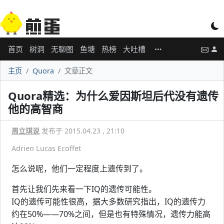
首页
树洞
无聊图
鱼塘
热榜
大吐槽
主页
Quora
文章正文
Quora精选：为什么爱因斯坦后代没有遗传
他的高智商
周立琪说
发布于 2015.04.23 , 21:10
Adrien Lucas Ecoffet
怎么说呢，他们一定程度上遗传到了。
首先让我们先来看一下IQ的遗传可能性。
IQ的遗传可能性很高，据大多数研究指出，IQ的遗传力
约在50%——70%之间，但是也有特殊情况，遗传力能高