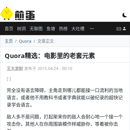
首页
树洞
无聊图
鱼塘
热榜
大吐槽
主页
Quora
文章正文
Quora精选：电影里的老套元素
王大发财
发布于 2015.04.24 , 00:10
[-]
完全没有语言障碍，主角走到哪儿都能操一口流利的当地
语言，或者他不用教科书或者字典就能以破纪录的超快记
录学会语言。
敌人多不是问题，打起架来你的敌人会耐心地一个接一个
攻击你，其他人在你周围装模作样威胁你，等着被你击