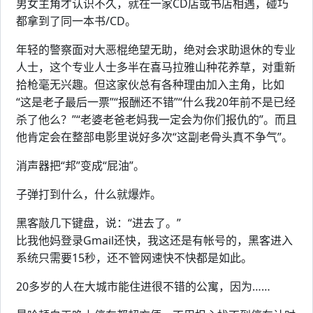
男女主角才认识不久，就在一家CD店或书店相遇，碰巧
都拿到了同一本书/CD。
年轻的警察面对大恶棍绝望无助，绝对会求助退休的专业
人士，这个专业人士多半在喜马拉雅山种花养草，对重新
拾枪毫无兴趣。但这家伙总有各种理由加入主角，比如
“这是老子最后一票”“报酬还不错”“什么我20年前不是已经
杀了他么？”“老婆老爸老妈我一定会为你们报仇的”。而且
他肯定会在整部电影里说好多次“这副老骨头真不争气”。
消声器把“邦”变成“屁油”。
子弹打到什么，什么就爆炸。
黑客敲几下键盘，说：“进去了。”
比我他妈登录Gmail还快，我这还是有帐号的，黑客进入
系统只需要15秒，还不管网速快不快都是如此。
20多岁的人在大城市能住进很不错的公寓，因为……